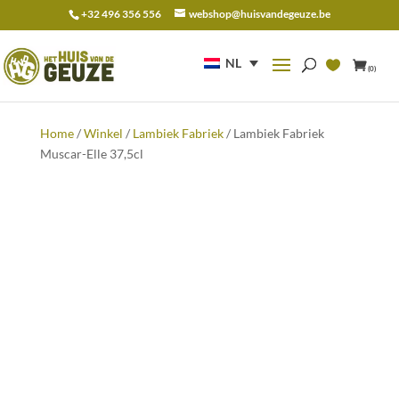
+32 496 356 556
webshop@huisvandegeuze.be
Zoeken
naar:
NL
(0)
Home
/
Winkel
/
Lambiek Fabriek
/ Lambiek Fabriek
Muscar-Elle 37,5cl