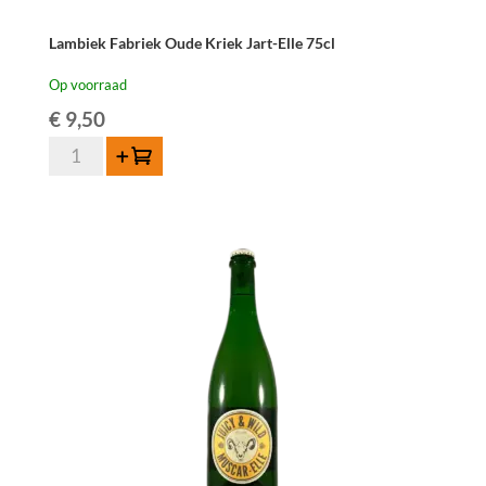
Lambiek Fabriek Oude Kriek Jart-Elle 75cl
Op voorraad
€
9,50
Lambiek
Toevoegen
Fabriek
Oude
Kriek
Jart-
Elle
75cl
aantal