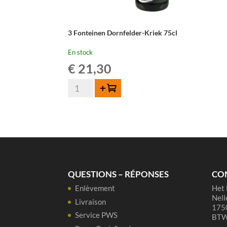
3 Fonteinen Dornfelder-Kriek 75cl
En stock
€
21,30
quantité
Ajouter au panier
de
3
Fonteinen
Dornfelder-
Kriek
75cl
QUESTIONS – RÉPONSES
CO
Enlèvement
Het 
Nell
Livraison
1750
Service PWS
BTW