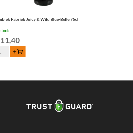
mbiek Fabriek Juicy & Wild Blue-Belle 75cl
stock
11,40
ntité
Ajouter au panier
mbiek
briek
cy
ld
ue-
le
cl