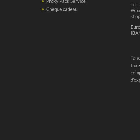
Proxy Pack Service
Tel:
Chèque cadeau
Wha
sho
Eur
IBA
Tous
taxe
comp
d'ex