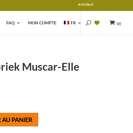
Articles 0
FAQ
MON COMPTE
FR
(0)
riek Muscar-Elle
 AU PANIER