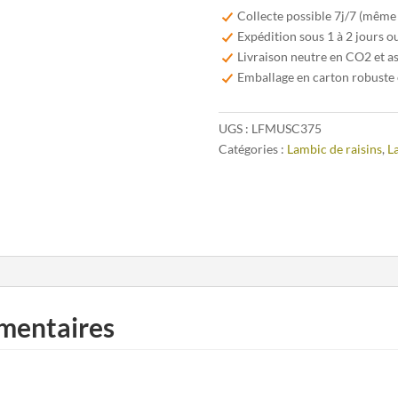
Fabriek
Collecte possible 7j/7 (même
Muscar-
Expédition sous 1 à 2 jours o
Elle
Livraison neutre en CO2 et a
37,5cl
Emballage en carton robuste 
UGS :
LFMUSC375
Catégories :
Lambic de raisins
,
L
mentaires