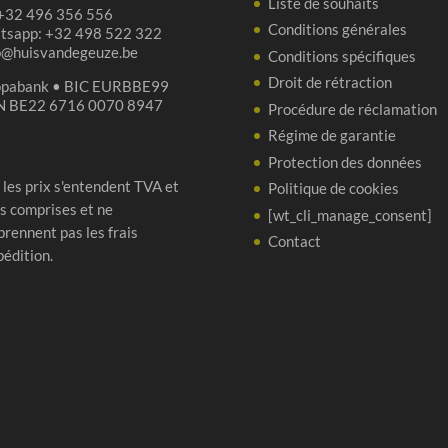
Liste de souhaits
 +32 496 356 556
Conditions générales
tsapp: +32 498 522 322
p@huisvandegeuze.be
Conditions spécifiques
Droit de rétraction
opabank • BIC EURBBE99
N BE22 6716 0070 8947
Procédure de réclamation
Régime de garantie
Protection des données
 les prix s'entendent TVA et
Politique de cookies
s comprises et ne
[wt_cli_manage_consent]
rennent pas les frais
Contact
pédition.