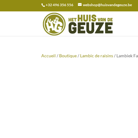
+32 496 356 556
webshop@huisvandegeuze.be
Recherche
pour :
Accueil
/
Boutique
/
Lambic de raisins
/ Lambiek Fa