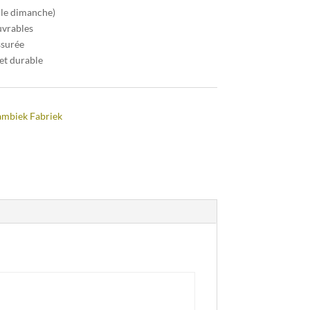
 le dimanche)
uvrables
ssurée
et durable
ambiek Fabriek