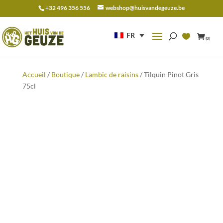
+32 496 356 556
webshop@huisvandegeuze.be
Recherche
pour :
FR
(0)
Accueil
/
Boutique
/
Lambic de raisins
/ Tilquin Pinot Gris
75cl