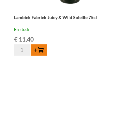
Lambiek Fabriek Juicy & Wild Soleille 75cl
En stock
€
11,40
quantité
Ajouter au panier
de
Lambiek
Fabriek
Juicy
&
Wild
Soleille
75cl