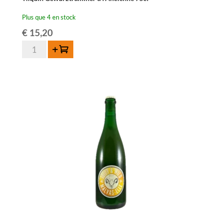
Plus que 4 en stock
€
15,20
quantité
Ajouter au panier
de
Tilquin
Gewurztraminer
à
l'Ancienne
75cl