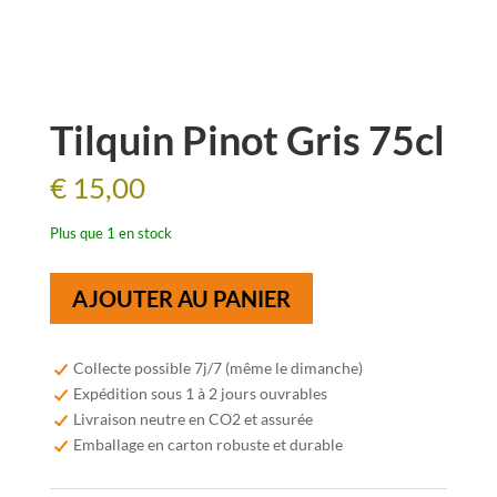
Tilquin Pinot Gris 75cl
€
15,00
Plus que 1 en stock
quantité
AJOUTER AU PANIER
de
Tilquin
Pinot
Collecte possible 7j/7 (même le dimanche)
Gris
Expédition sous 1 à 2 jours ouvrables
75cl
Livraison neutre en CO2 et assurée
Emballage en carton robuste et durable