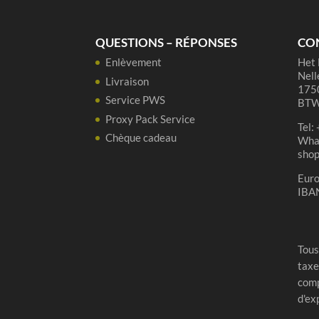
QUESTIONS – RÉPONSES
CO
Enlèvement
Het 
Nell
Livraison
1750
Service PWS
BTW
Proxy Pack Service
Tel:
Chèque cadeau
Wha
sho
Eur
IBA
Tous
taxe
comp
d'ex