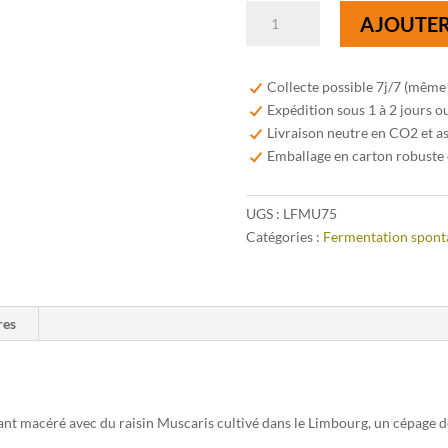
quantité
AJOUTER
de
Lambiek
Fabriek
Collecte possible 7j/7 (même
Muscar-
Expédition sous 1 à 2 jours o
Elle
Livraison neutre en CO2 et a
Juicy
Emballage en carton robuste 
&
Wild
UGS :
LFMU75
75cl
Catégories :
Fermentation spont
res
yant macéré avec du raisin Muscaris cultivé dans le Limbourg, un cépage 