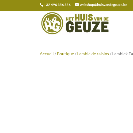
+32 496 356 556
webshop@huisvandegeuze.be
Recherche
pour :
Accueil
/
Boutique
/
Lambic de raisins
/ Lambiek Fa