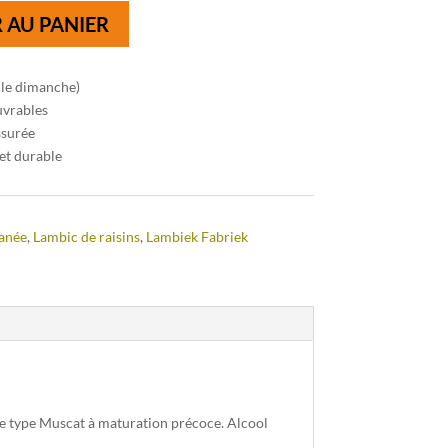
 AU PANIER
 le dimanche)
uvrables
ssurée
et durable
anée
,
Lambic de raisins
,
Lambiek Fabriek
de type Muscat à maturation précoce. Alcool