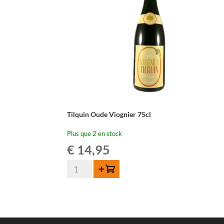
Tilquin Oude Viognier 75cl
Plus que 2 en stock
€
14,95
quantité
Ajouter au panier
de
Tilquin
Oude
Viognier
75cl