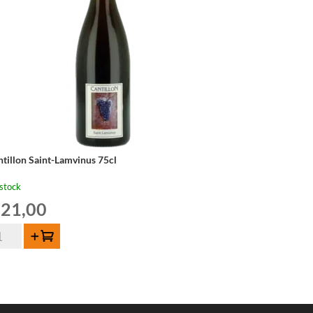
ntillon Saint-Lamvinus 75cl
stock
21,00
ntité
Ajouter au panier
tillon
nt-
mvinus
cl