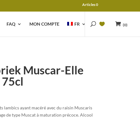
Articles 0
FAQ
MON COMPTE
FR
(0)
riek Muscar-Elle
 75cl
ts lambics ayant macéré avec du raisin Muscaris
age de type Muscat à maturation précoce. Alcool