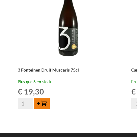
3 Fonteinen Druif Muscaris 75cl
Ca
Plus que 6 en stock
En 
€
19,30
€
quantité
qua
Ajouter au panier
de
de
3
Can
Fonteinen
Sai
Druif
La
Muscaris
75