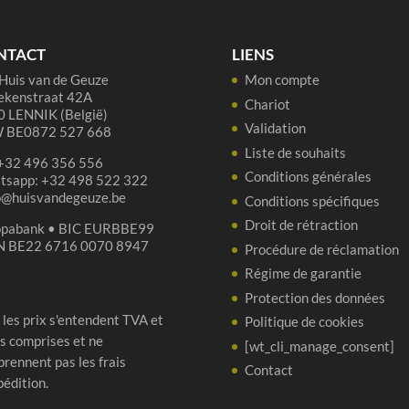
75cl
NTACT
LIENS
Huis van de Geuze
Mon compte
ekenstraat 42A
Chariot
 LENNIK (België)
Validation
 BE0872 527 668
Liste de souhaits
 +32 496 356 556
Conditions générales
tsapp: +32 498 522 322
p@huisvandegeuze.be
Conditions spécifiques
Droit de rétraction
opabank • BIC EURBBE99
N BE22 6716 0070 8947
Procédure de réclamation
Régime de garantie
Protection des données
 les prix s'entendent TVA et
Politique de cookies
s comprises et ne
[wt_cli_manage_consent]
rennent pas les frais
Contact
pédition.