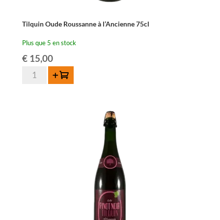
Tilquin Oude Roussanne à l’Ancienne 75cl
Plus que 5 en stock
€
15,00
quantité
Ajouter au panier
de
Tilquin
Oude
Roussanne
à
l'Ancienne
75cl