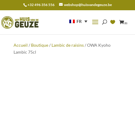
+32 496 356 556
webshop@huisvandegeuze.be
Recherche
pour :
FR
(0)
Accueil
/
Boutique
/
Lambic de raisins
/ OWA Kyoho
Lambic 75cl