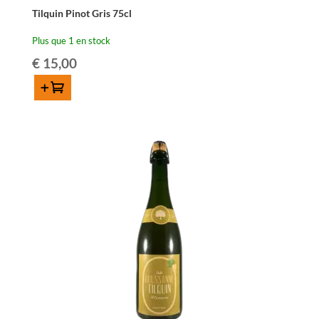
Tilquin Pinot Gris 75cl
Plus que 1 en stock
€
15,00
Ajouter au panier
quantité
de
Tilquin
Pinot
Gris
75cl