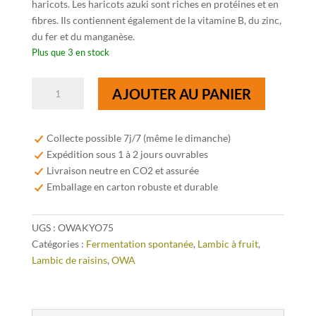
haricots. Les haricots azuki sont riches en protéines et en
fibres. Ils contiennent également de la vitamine B, du zinc,
du fer et du manganèse.
Plus que 3 en stock
quantité
AJOUTER AU PANIER
de
OWA
Kyoho
Collecte possible 7j/7 (même le dimanche)
Lambic
Expédition sous 1 à 2 jours ouvrables
75cl
Livraison neutre en CO2 et assurée
Emballage en carton robuste et durable
UGS :
OWAKYO75
Catégories :
Fermentation spontanée
,
Lambic à fruit
,
Lambic de raisins
,
OWA