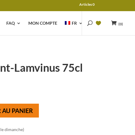
Articles 0
FAQ
MON COMPTE
FR
(0)
int-Lamvinus 75cl
 AU PANIER
 le dimanche)