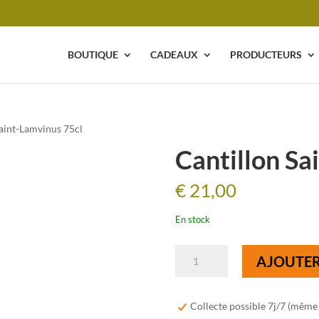
BOUTIQUE
CADEAUX
PRODUCTEURS
Saint-Lamvinus 75cl
Cantillon Sa
€
21,00
En stock
quantité
AJOUTER
de
Cantillon
Saint-
Collecte possible 7j/7 (même
Lamvinus