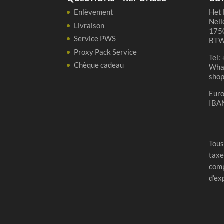
Enlèvement
Het 
Nell
Livraison
1750
Service PWS
BTW
Proxy Pack Service
Tel:
Chèque cadeau
Wha
sho
Eur
IBA
Tous
taxe
comp
d'ex