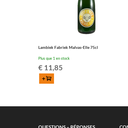
Lambiek Fabriek Malvas-Elle 75cl
Plus que 1 en stock
€
11,85
Ajouter au panier
quantité
de
Lambiek
Fabriek
Malvas-
Elle
75cl
QUESTIONS – RÉPONSES
CO