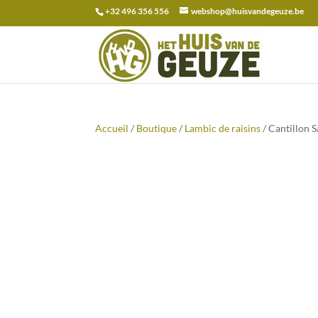
+32 496 356 556
webshop@huisvandegeuze.be
Recherche
pour :
Accueil
/
Boutique
/
Lambic de raisins
/ Cantillon 