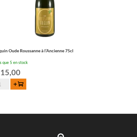
lquin Oude Roussanne à l’Ancienne 75cl
s que 5 en stock
15,00
ntité
Ajouter au panier
quin
de
ussanne
ncienne
cl