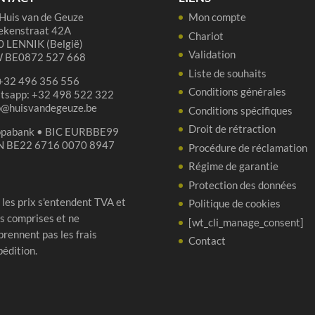
Huis van de Geuze
Mon compte
ekenstraat 42A
Chariot
 LENNIK (België)
Validation
 BE0872 527 668
Liste de souhaits
 +32 496 356 556
Conditions générales
tsapp: +32 498 522 322
p@huisvandegeuze.be
Conditions spécifiques
Droit de rétraction
opabank • BIC EURBBE99
N BE22 6716 0070 8947
Procédure de réclamation
Régime de garantie
Protection des données
 les prix s'entendent TVA et
Politique de cookies
s comprises et ne
[wt_cli_manage_consent]
rennent pas les frais
Contact
pédition.