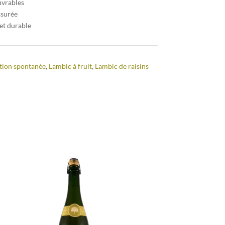
uvrables
ssurée
et durable
tion spontanée
,
Lambic à fruit
,
Lambic de raisins