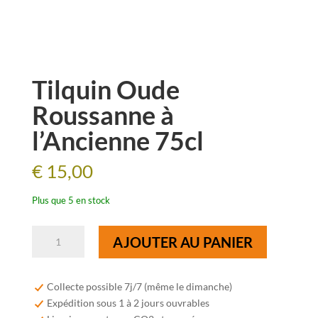
Tilquin Oude
Roussanne à
l’Ancienne 75cl
€
15,00
Plus que 5 en stock
quantité
AJOUTER AU PANIER
de
Tilquin
Oude
Collecte possible 7j/7 (même le dimanche)
Roussanne
Expédition sous 1 à 2 jours ouvrables
à