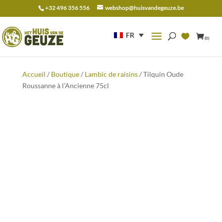
+32 496 356 556
webshop@huisvandegeuze.be
Recherche
pour :
FR
(0)
Accueil
/
Boutique
/
Lambic de raisins
/ Tilquin Oude
Roussanne à l’Ancienne 75cl