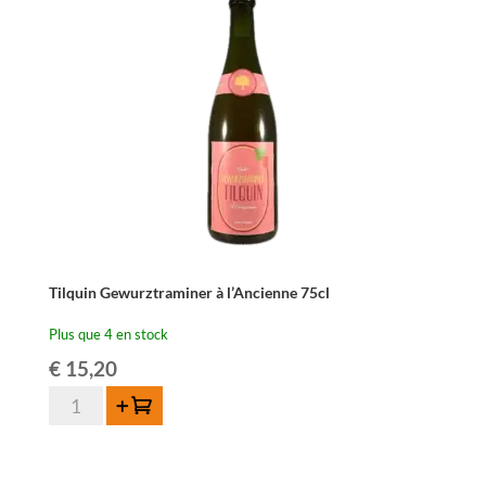
Elle
37,5cl
Tilquin Gewurztraminer à l’Ancienne 75cl
Plus que 4 en stock
€
15,20
quantité
Ajouter au panier
de
Tilquin
Gewurztraminer