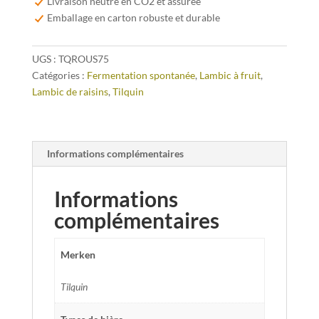
Livraison neutre en CO2 et assurée
l'Ancienne
Emballage en carton robuste et durable
75cl
UGS :
TQROUS75
Catégories :
Fermentation spontanée
,
Lambic à fruit
,
Lambic de raisins
,
Tilquin
Informations complémentaires
Informations
complémentaires
Merken
Tilquin