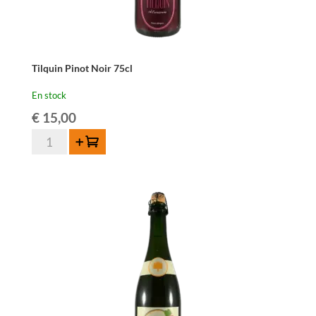
Tilquin Pinot Noir 75cl
En stock
€
15,00
quantité
Ajouter au panier
de
Tilquin
Pinot
Noir
75cl