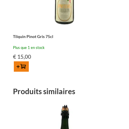
Tilquin Pinot Gris 75cl
Plus que 1 en stock
€
15,00
Ajouter au panier
quantité
de
Tilquin
Produits similaires
Pinot
Gris
75cl