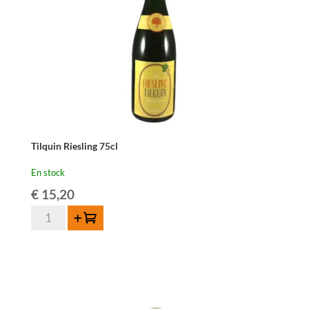
Tilquin Riesling 75cl
En stock
€
15,20
quantité
Ajouter au panier
de
Tilquin
Riesling
75cl