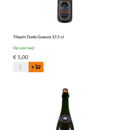
Tilquin Oude Gueuze 37,5 cl
Op voorraad
€
5,00
Tilquin
Toevoegen
Oude
Gueuze
37,5
cl
aantal