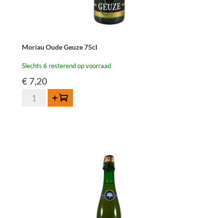
Moriau Oude Geuze 75cl
Slechts 6 resterend op voorraad
€
7,20
Moriau
Toevoegen
Oude
Geuze
75cl
aantal