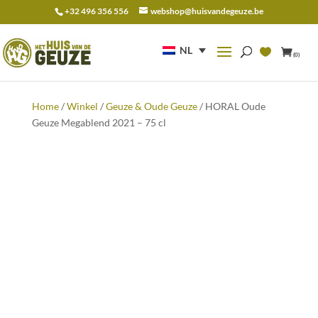
+32 496 356 556
webshop@huisvandegeuze.be
Zoeken
naar:
NL
(0)
Home
/
Winkel
/
Geuze & Oude Geuze
/ HORAL Oude
Geuze Megablend 2021 – 75 cl