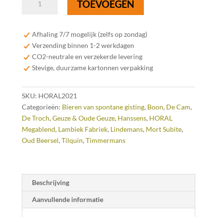
TOEVOEGEN
Oude
Geuze
Megablend
Afhaling 7/7 mogelijk (zelfs op zondag)
2021
Verzending binnen 1-2 werkdagen
-
CO2-neutrale en verzekerde levering
75
Stevige, duurzame kartonnen verpakking
cl
aantal
SKU:
HORAL2021
Categorieën:
Bieren van spontane gisting
,
Boon
,
De Cam
,
De Troch
,
Geuze & Oude Geuze
,
Hanssens
,
HORAL
Megablend
,
Lambiek Fabriek
,
Lindemans
,
Mort Subite
,
Oud Beersel
,
Tilquin
,
Timmermans
Beschrijving
Aanvullende informatie