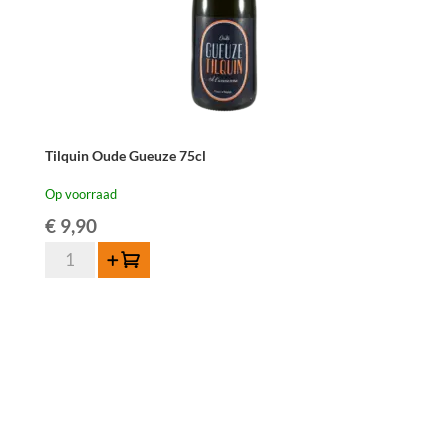
Tilquin Oude Gueuze 75cl
Op voorraad
€
9,90
Tilquin
Toevoegen
Oude
Gueuze
75cl
aantal