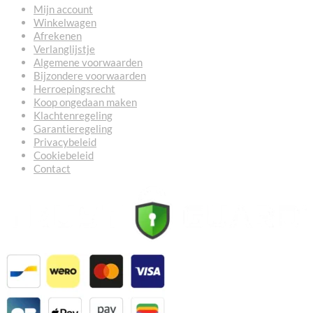
Mijn account
Winkelwagen
Afrekenen
Verlanglijstje
Algemene voorwaarden
Bijzondere voorwaarden
Herroepingsrecht
Koop ongedaan maken
Klachtenregeling
Garantieregeling
Privacybeleid
Cookiebeleid
Contact