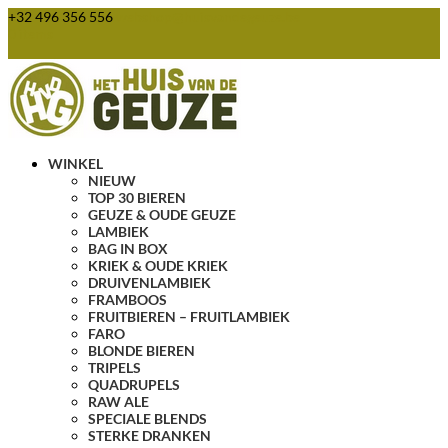
+32 496 356 556
webshop@huisvandegeuze.be
0 items
WINKEL
NIEUW
TOP 30 BIEREN
GEUZE & OUDE GEUZE
LAMBIEK
BAG IN BOX
KRIEK & OUDE KRIEK
DRUIVENLAMBIEK
FRAMBOOS
FRUITBIEREN – FRUITLAMBIEK
FARO
BLONDE BIEREN
TRIPELS
QUADRUPELS
RAW ALE
SPECIALE BLENDS
STERKE DRANKEN