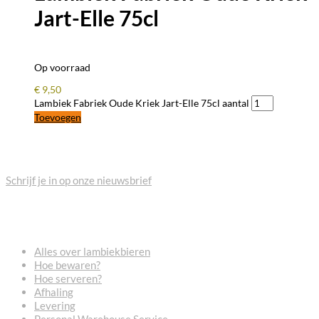
Jart-Elle 75cl
Op voorraad
€
9,50
Lambiek Fabriek Oude Kriek Jart-Elle 75cl aantal
Toevoegen
BLIJF OP DE HOOGTE
Schrijf je in op onze nieuwsbrief
VEELGESTELDE VRAGEN
Alles over lambiekbieren
Hoe bewaren?
Hoe serveren?
Afhaling
Levering
Personal Warehouse Service