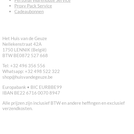
Proxy Pack Service
Cadeaubonnen
CONTACT
Het Huis van de Geuze
Nellekenstraat 42A
1750 LENNIK (België)
BTW BE0872 527 668
Tel: +32 496 356 556
Whatsapp: +32 498 522 322
shop@huisvandegeuze.be
Europabank • BIC EURBBE99
IBAN BE22 6716 0070 8947
Alle prijzen zijn inclusief BTW en andere heffingen en exclusief
verzendkosten.
NUTTIGE LINKS