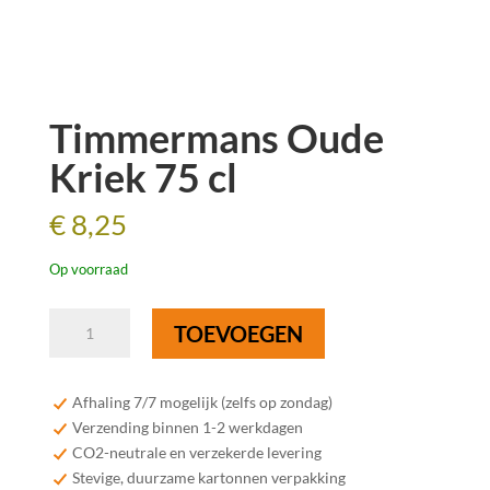
Timmermans Oude
Kriek 75 cl
€
8,25
Op voorraad
Timmermans
TOEVOEGEN
Oude
Kriek
75
Afhaling 7/7 mogelijk (zelfs op zondag)
cl
Verzending binnen 1-2 werkdagen
aantal
CO2-neutrale en verzekerde levering
Stevige, duurzame kartonnen verpakking