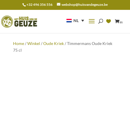
+32 496 356 556
webshop@huisvandegeuze.be
Zoeken
naar:
NL
(0)
Home
/
Winkel
/
Oude Kriek
/ Timmermans Oude Kriek
75 cl