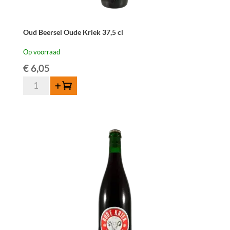
Oud Beersel Oude Kriek 37,5 cl
Op voorraad
€
6,05
Oud
Toevoegen
Beersel
Oude
Kriek
37,5
cl
aantal