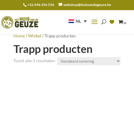
+32 496 356 556
webshop@huisvandegeuze.be
Zoeken
naar:
NL
(0)
Home
/
Winkel
/ Trapp producten
Trapp producten
Toont alle 3 resultaten