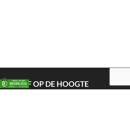
BLIJF OP DE HOOGTE
Schrijf je in op onze nieuwsbrief
VEELGESTELDE VRAGEN
Alles over lambiekbieren
Hoe bewaren?