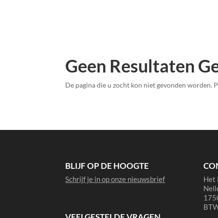
Geen Resultaten G
De pagina die u zocht kon niet gevonden worden. P
BLIJF OP DE HOOGTE
CO
Schrijf je in op onze nieuwsbrief
Het 
Nell
1750
BTW
VEELGESTELDE VRAGEN