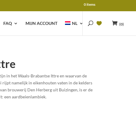
0 items
FAQ
MIJN ACCOUNT
NL
(0)
ttre
ijn in het Waals-Brabantse Ittre en waarvan de
 rijpt namelijk in eikenhouten vaten in de kelders
é van brouwerij Den Herberg uit Buizingen, is er de
it: een aardbeienlambiek.