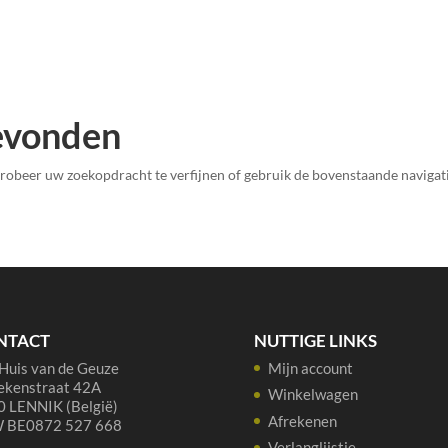
evonden
robeer uw zoekopdracht te verfijnen of gebruik de bovenstaande navigati
NTACT
NUTTIGE LINKS
Huis van de Geuze
Mijn account
ekenstraat 42A
Winkelwagen
 LENNIK (België)
Afrekenen
 BE0872 527 668
Verlanglijstje