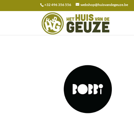
+32 496 356 556
webshop@huisvandegeuze.be
Zoeken
naar: