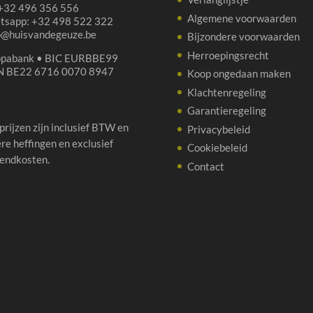
 +32 496 356 556
Algemene voorwaarden
tsapp: +32 498 522 322
p@huisvandegeuze.be
Bijzondere voorwaarden
Herroepingsrecht
opabank • BIC EURBBE99
N BE22 6716 0070 8947
Koop ongedaan maken
Klachtenregeling
Garantieregeling
 prijzen zijn inclusief BTW en
Privacybeleid
re heffingen en exclusief
Cookiebeleid
endkosten.
Contact