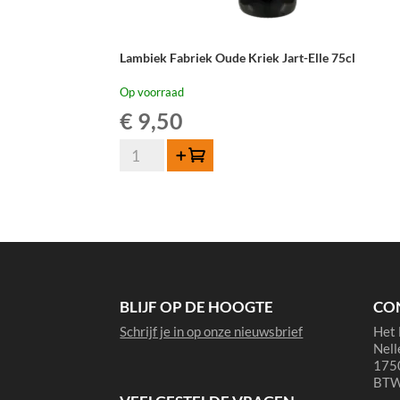
Lambiek Fabriek Oude Kriek Jart-Elle 75cl
Op voorraad
€
9,50
Lambiek
Toevoegen
Fabriek
Oude
Kriek
Jart-
Elle
75cl
aantal
BLIJF OP DE HOOGTE
CO
Schrijf je in op onze nieuwsbrief
Het 
Nell
1750
BTW