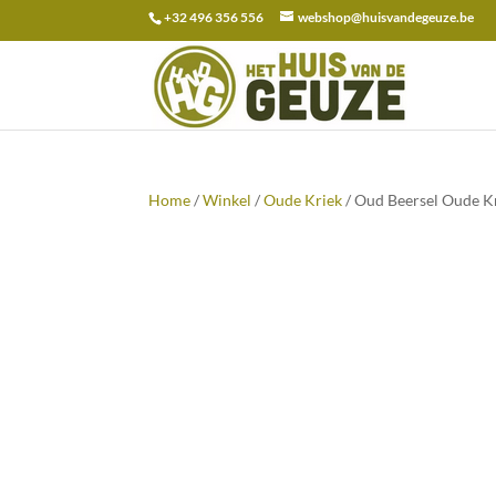
+32 496 356 556
webshop@huisvandegeuze.be
Zoeken
naar:
Home
/
Winkel
/
Oude Kriek
/ Oud Beersel Oude Kr