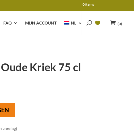
0 items
FAQ
MIJN ACCOUNT
NL
(0)
 Oude Kriek 75 cl
GEN
op zondag)