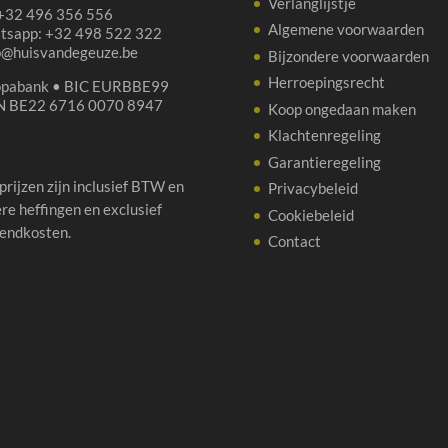
Verlanglijstje
 +32 496 356 556
Algemene voorwaarden
tsapp: +32 498 522 322
p@huisvandegeuze.be
Bijzondere voorwaarden
Herroepingsrecht
opabank • BIC EURBBE99
N BE22 6716 0070 8947
Koop ongedaan maken
Klachtenregeling
Garantieregeling
 prijzen zijn inclusief BTW en
Privacybeleid
re heffingen en exclusief
Cookiebeleid
endkosten.
Contact