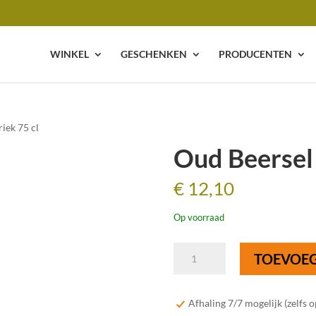
WINKEL
GESCHENKEN
PRODUCENTEN
iek 75 cl
Oud Beersel
€
12,10
Op voorraad
Oud
TOEVOE
Beersel
Oude
Kriek
Afhaling 7/7 mogelijk (zelfs 
75