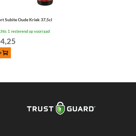
rt Subite Oude Kriek 37,5cl
chts 1 resterend op voorraad
4,25
oevoegen
rt
ite
de
iek
5cl
tal