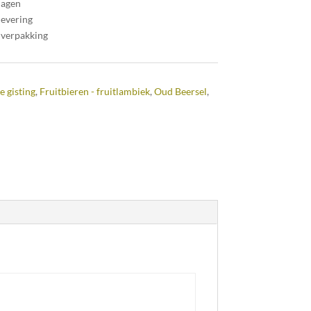
dagen
levering
 verpakking
e gisting
,
Fruitbieren - fruitlambiek
,
Oud Beersel
,