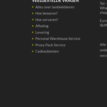
VEELGESTELDE VRAGEN
Tel:
Alles over lambiekbieren
Wha
sho
Hoe bewaren?
Hoe serveren?
Eur
IBA
Afhaling
Levering
Personal Warehouse Service
Alle
Proxy Pack Service
ande
Cadeaubonnen
verz