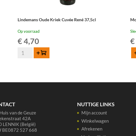
Lindemans Oude Kriek Cuvée René 37,5cl
Mo
Op voorraad
Sle
€
4,70
€
Lindemans
Toevoegen
T
Oude
Mo
Kriek
Sub
Cuvée
Ou
René
Kr
37,5cl
37,
aantal
aan
NTACT
NUTTIGE LINKS
Huis van de Geuze
Mijn account
ekenstraat 42A
Winkelwagen
 LENNIK (België)
Afrekenen
 BE0872 527 668