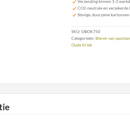
Verzending binnen 1-2 werk
cl
CO2-neutrale en verzekerde 
aantal
Stevige, duurzame kartonnen
SKU:
OBOK750
Categorieën:
Bieren van spontan
Oude Kriek
tie