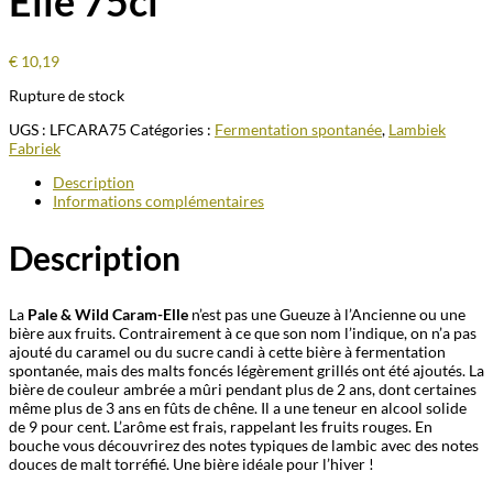
Elle 75cl
€
10,19
Rupture de stock
UGS :
LFCARA75
Catégories :
Fermentation spontanée
,
Lambiek
Fabriek
Description
Informations complémentaires
Description
La
Pale & Wild Caram-Elle
n’est pas une Gueuze à l’Ancienne ou une
bière aux fruits. Contrairement à ce que son nom l’indique, on n’a pas
ajouté du caramel ou du sucre candi à cette bière à fermentation
spontanée, mais des malts foncés légèrement grillés ont été ajoutés. La
bière de couleur ambrée a mûri pendant plus de 2 ans, dont certaines
même plus de 3 ans en fûts de chêne. Il a une teneur en alcool solide
de 9 pour cent. L’arôme est frais, rappelant les fruits rouges. En
bouche vous découvrirez des notes typiques de lambic avec des notes
douces de malt torréfié. Une bière idéale pour l’hiver !