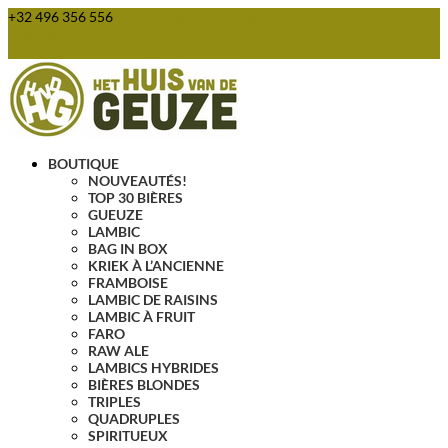
+32 496 356 556
webshop@huisvandegeuze.be
Articles 0
BOUTIQUE
NOUVEAUTÉS!
TOP 30 BIÈRES
GUEUZE
LAMBIC
BAG IN BOX
KRIEK À L’ANCIENNE
FRAMBOISE
LAMBIC DE RAISINS
LAMBIC À FRUIT
FARO
RAW ALE
LAMBICS HYBRIDES
BIÈRES BLONDES
TRIPLES
QUADRUPLES
SPIRITUEUX