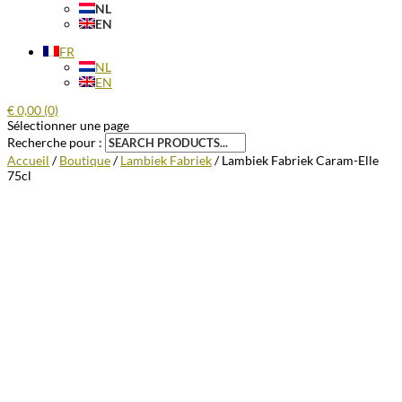
NL
EN
FR
NL
EN
€
0,00
(0)
Sélectionner une page
Recherche pour :
Accueil
/
Boutique
/
Lambiek Fabriek
/ Lambiek Fabriek Caram-Elle
75cl