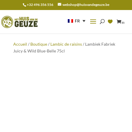
+32 496 356 556
webshop@huisvandegeuze.be
Recherche
pour :
FR
(0)
Accueil
/
Boutique
/
Lambic de raisins
/ Lambiek Fabriek
Juicy & Wild Blue-Belle 75cl