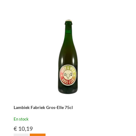
3
Fonteinen
Druif
Muscaris
75cl
Lambiek Fabriek Gros-Elle 75cl
En stock
€
10,19