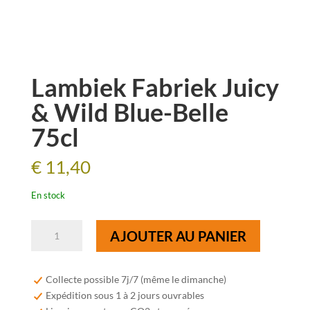
Lambiek Fabriek Juicy
& Wild Blue-Belle
75cl
€
11,40
En stock
quantité
AJOUTER AU PANIER
de
Lambiek
Fabriek
Collecte possible 7j/7 (même le dimanche)
Juicy
Expédition sous 1 à 2 jours ouvrables
&