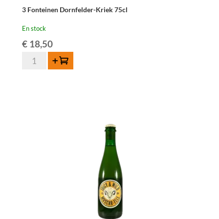
3 Fonteinen Dornfelder-Kriek 75cl
En stock
€
18,50
quantité
Ajouter au panier
de
3
Fonteinen
Dornfelder-
Kriek
75cl