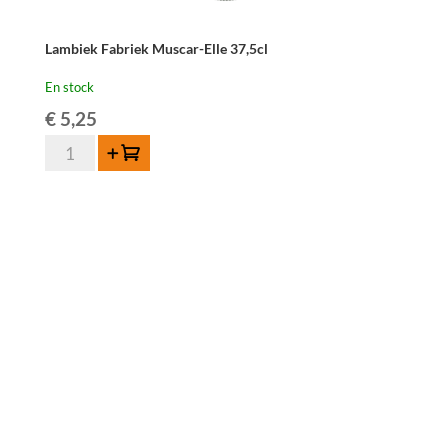
Lambiek Fabriek Muscar-Elle 37,5cl
En stock
€
5,25
quantité
Ajouter au panier
de
Lambiek
Fabriek
Muscar-
Elle
37,5cl