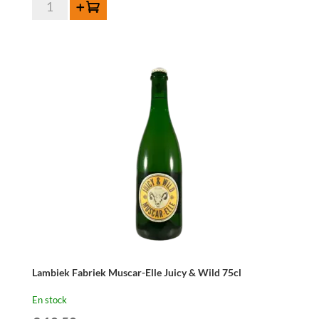
quantité
Ajouter au panier
de
Lambiek
Fabriek
Gros-
Elle
75cl
Lambiek Fabriek Muscar-Elle Juicy & Wild 75cl
En stock