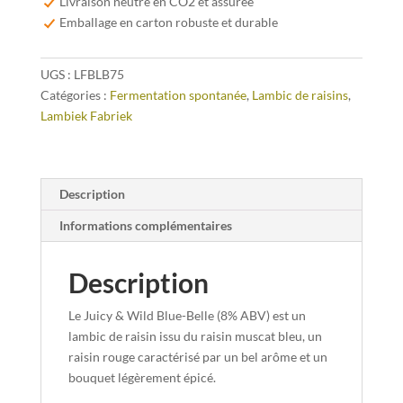
Livraison neutre en CO2 et assurée
Wild
Emballage en carton robuste et durable
Blue-
Belle
UGS :
LFBLB75
75cl
Catégories :
Fermentation spontanée
,
Lambic de raisins
,
Lambiek Fabriek
Description
Informations complémentaires
Description
Le Juicy & Wild Blue-Belle (8% ABV) est un
lambic de raisin issu du raisin muscat bleu, un
raisin rouge caractérisé par un bel arôme et un
bouquet légèrement épicé.