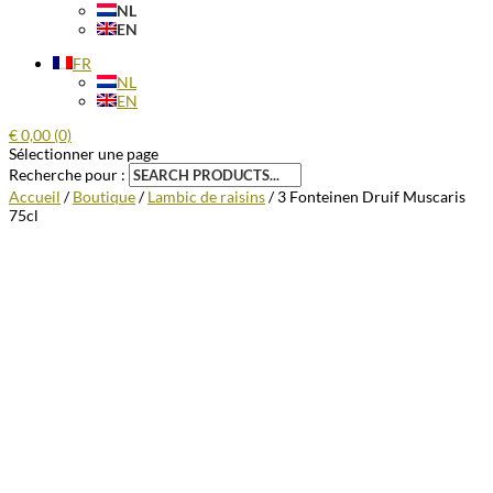
NL
EN
FR
NL
EN
€
0,00
(0)
Sélectionner une page
Recherche pour :
Accueil
/
Boutique
/
Lambic de raisins
/ 3 Fonteinen Druif Muscaris
75cl