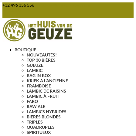
+32 496 356 556
webshop@huisvandegeuze.be
Articles 0
BOUTIQUE
NOUVEAUTÉS!
TOP 30 BIÈRES
GUEUZE
LAMBIC
BAG IN BOX
KRIEK À L’ANCIENNE
FRAMBOISE
LAMBIC DE RAISINS
LAMBIC À FRUIT
FARO
RAW ALE
LAMBICS HYBRIDES
BIÈRES BLONDES
TRIPLES
QUADRUPLES
SPIRITUEUX