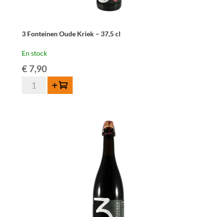
3 Fonteinen Oude Kriek – 37,5 cl
En stock
€
7,90
quantité
Ajouter au panier
de
3
Fonteinen
Oude
Kriek
-
37,5
cl