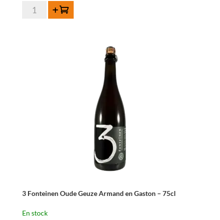
quantité
Ajouter au panier
de
3
Fonteinen
Oude
Geuze
-
75
cl
3 Fonteinen Oude Geuze Armand en Gaston – 75cl
En stock