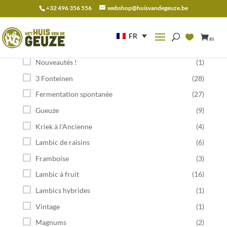
+32 496 356 556
webshop@huisvandegeuze.be
Recherche
pour :
FR
(0)
Catégorie
Nouveautés !
(1)
3 Fonteinen
(28)
Fermentation spontanée
(27)
Gueuze
(9)
Kriek à l'Ancienne
(4)
Lambic de raisins
(6)
Framboise
(3)
Lambic à fruit
(16)
Lambics hybrides
(1)
Vintage
(1)
Magnums
(2)