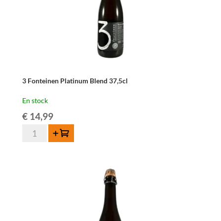
3 Fonteinen Platinum Blend 37,5cl
En stock
€
14,99
quantité
Ajouter au panier
de
3
Fonteinen
Platinum
Blend
37,5cl