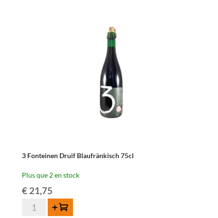
Fonteinen
Schaarbeekse
Kriek
-
75cl
3 Fonteinen Druif Blaufränkisch 75cl
Plus que 2 en stock
€
21,75
quantité
Ajouter au panier
de