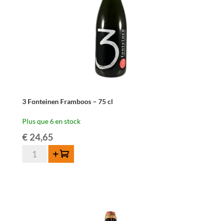
3 Fonteinen Framboos – 75 cl
Plus que 6 en stock
€
24,65
quantité
Ajouter au panier
de
3
Fonteinen
Framboos
-
75