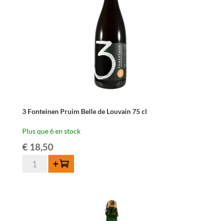
3 Fonteinen Pruim Belle de Louvain 75 cl
Plus que 6 en stock
€
18,50
quantité
Ajouter au panier
de
3
Fonteinen
Pruim
Belle