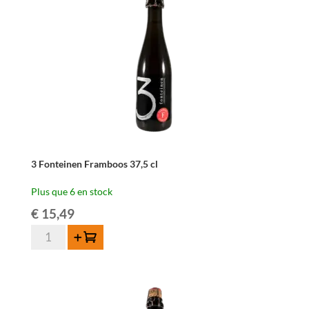
cl
3 Fonteinen Framboos 37,5 cl
Plus que 6 en stock
€
15,49
quantité
Ajouter au panier
de
3
Fonteinen
Framboos