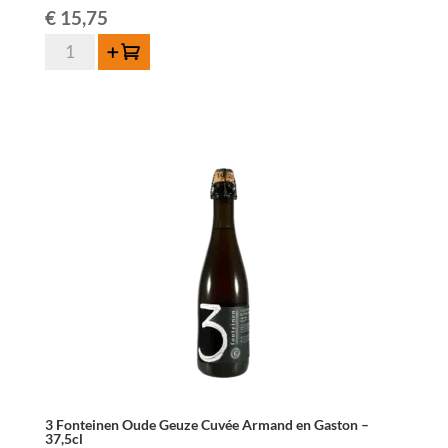
€
15,75
quantité
Ajouter au panier
de
3
Fonteinen
Oude
Geuze
Armand
en
Gaston
-
75cl
3 Fonteinen Oude Geuze Cuvée Armand en Gaston –
37,5cl