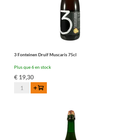
3 Fonteinen Druif Muscaris 75cl
Plus que 6 en stock
€
19,30
quantité
Ajouter au panier
de
3
Fonteinen
Druif
Muscaris
75cl