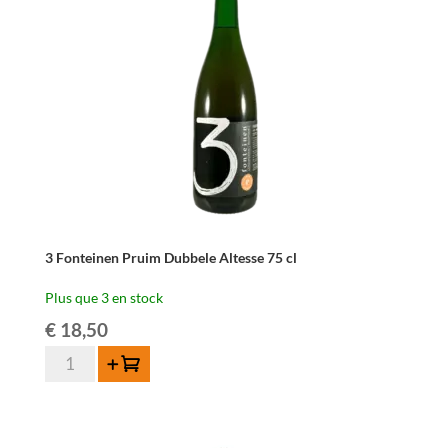
de
Louvain
75
cl
3 Fonteinen Pruim Dubbele Altesse 75 cl
Plus que 3 en stock
€
18,50
quantité
Ajouter au panier
de
3
Fonteinen