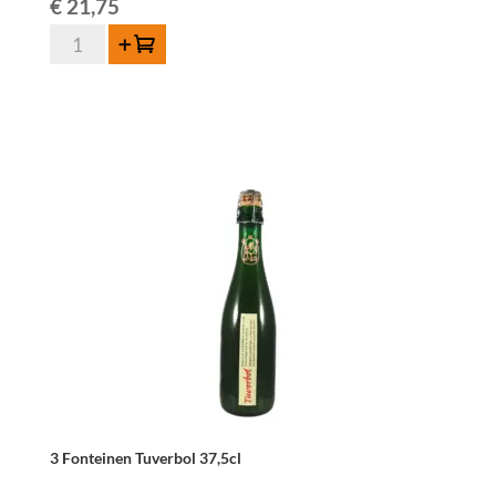
€
21,75
quantité
Ajouter au panier
de
3
Fonteinen
Druif
Grüner
Veltliner
BIO
75cl
3 Fonteinen Tuverbol 37,5cl