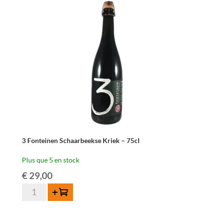
Pruim
Dubbele
Altesse
75
cl
3 Fonteinen Schaarbeekse Kriek – 75cl
Plus que 5 en stock
€
29,00
quantité
Ajouter au panier
de
3