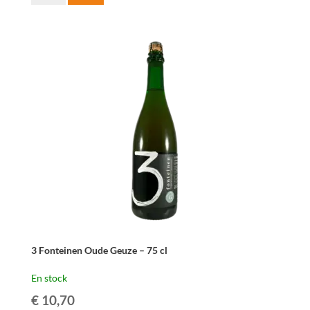
de
3
Fonteinen
Oude
Geuze
-
37,5
cl
3 Fonteinen Oude Geuze – 75 cl
En stock
€
10,70