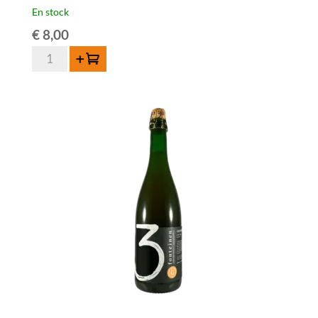
En stock
€
8,00
quantité
Ajouter au panier
de
3
Fonteinen
Oude
Geuze
Cuvée
Armand
en
Gaston
-
37,5cl