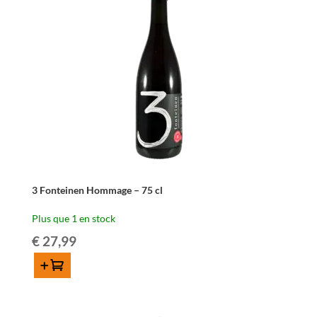
37,5
cl
3 Fonteinen Hommage – 75 cl
Plus que 1 en stock
€
27,99
Ajouter au panier
quantité
de