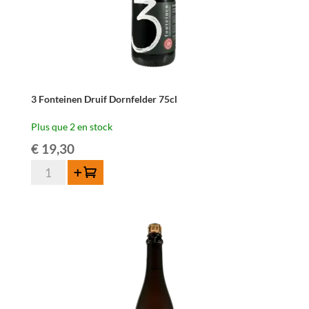
3 Fonteinen Druif Dornfelder 75cl
Plus que 2 en stock
€
19,30
quantité
Ajouter au panier
de
3
Fonteinen
Druif
Dornfelder
75cl