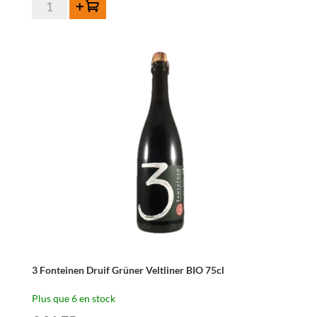
quantité
Ajouter au panier
de
3
Fonteinen
Druif
Cuvée
La
Baronne
75cl
3 Fonteinen Druif Grüner Veltliner BIO 75cl
Plus que 6 en stock