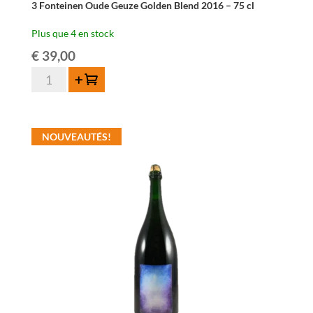
3 Fonteinen Oude Geuze Golden Blend 2016 – 75 cl
Plus que 4 en stock
€
39,00
quantité
Ajouter au panier
de
3
Fonteinen
NOUVEAUTÉS!
Oude
Geuze
Golden
Blend
2016
-
75
cl