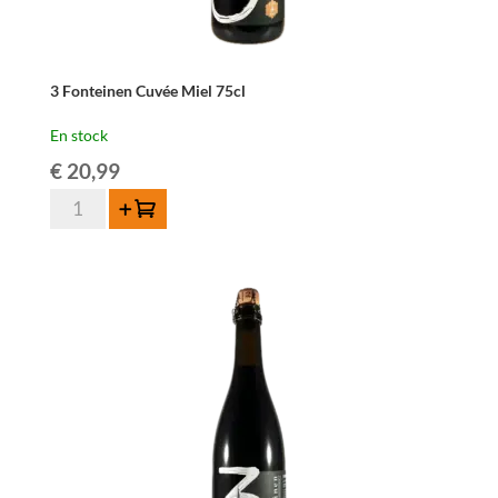
3 Fonteinen Cuvée Miel 75cl
En stock
€
20,99
quantité
Ajouter au panier
de
3
Fonteinen
Cuvée
Miel
75cl