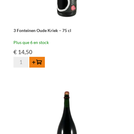
3 Fonteinen Oude Kriek – 75 cl
Plus que 6 en stock
€
14,50
quantité
Ajouter au panier
de
3
Fonteinen
Oude
Kriek
-
75
cl