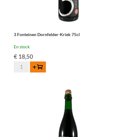
3 Fonteinen Dornfelder-Kriek 75cl
En stock
€
18,50
quantité
Ajouter au panier
de
3
Fonteinen
Dornfelder-
Kriek
75cl