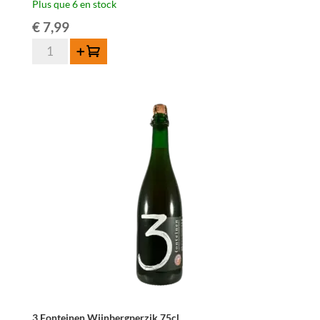
Plus que 6 en stock
€
7,99
quantité
Ajouter au panier
de
3
Fonteinen
Tuverbol
37,5cl
3 Fonteinen Wijnbergperzik 75cl