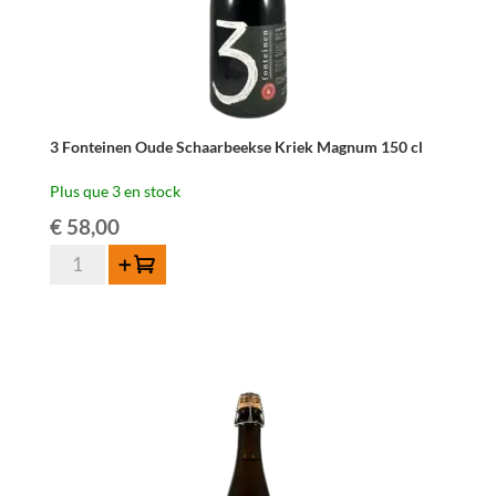
3 Fonteinen Oude Schaarbeekse Kriek Magnum 150 cl
Plus que 3 en stock
€
58,00
quantité
Ajouter au panier
de
3
Fonteinen
Oude
Schaarbeekse
Kriek
Magnum
150
cl