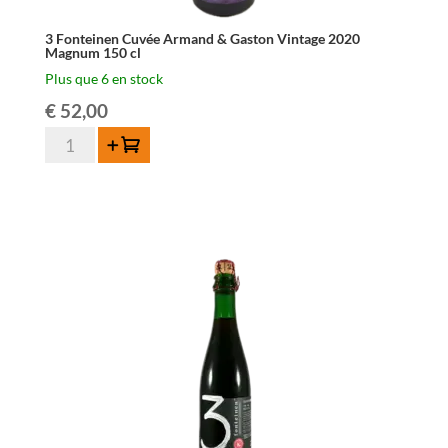
3 Fonteinen Cuvée Armand & Gaston Vintage 2020
Magnum 150 cl
Plus que 6 en stock
€
52,00
quantité
Ajouter au panier
de
3
Fonteinen
Cuvée
Armand
&
Gaston
Vintage
2020
Magnum
150
cl