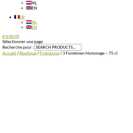
NL
EN
FR
NL
EN
€
0,00
(0)
Sélectionner une page
Recherche pour :
Accueil
/
Boutique
/
Framboise
/ 3 Fonteinen Hommage – 75 cl