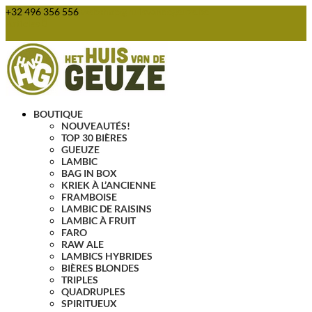
+32 496 356 556
webshop@huisvandegeuze.be
Articles 0
BOUTIQUE
NOUVEAUTÉS!
TOP 30 BIÈRES
GUEUZE
LAMBIC
BAG IN BOX
KRIEK À L’ANCIENNE
FRAMBOISE
LAMBIC DE RAISINS
LAMBIC À FRUIT
FARO
RAW ALE
LAMBICS HYBRIDES
BIÈRES BLONDES
TRIPLES
QUADRUPLES
SPIRITUEUX