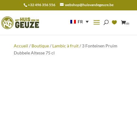
+32 496 356 556
webshop@huisvandegeuze.be
Recherche
pour :
FR
(0)
Accueil
/
Boutique
/
Lambic à fruit
/ 3 Fonteinen Pruim
Dubbele Altesse 75 cl