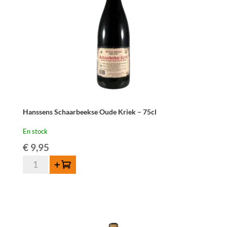
Hanssens Schaarbeekse Oude Kriek – 75cl
En stock
€
9,95
quantité
Ajouter au panier
de
Hanssens
Schaarbeekse
Oude
Kriek