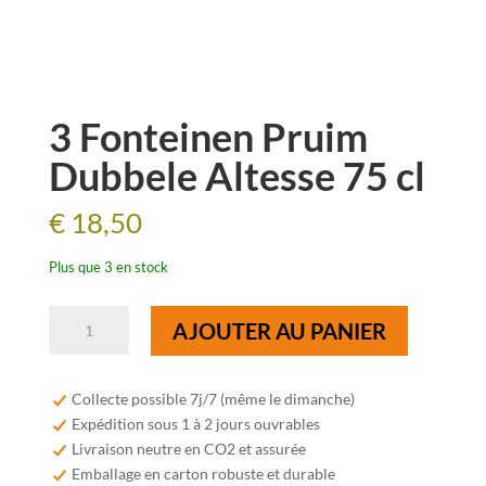
3 Fonteinen Pruim
Dubbele Altesse 75 cl
€
18,50
Plus que 3 en stock
quantité
AJOUTER AU PANIER
de
3
Fonteinen
Collecte possible 7j/7 (même le dimanche)
Pruim
Expédition sous 1 à 2 jours ouvrables
Dubbele
Livraison neutre en CO2 et assurée
Altesse
Emballage en carton robuste et durable