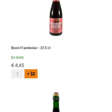
Boon Framboise – 37,5 cl
En stock
€
4,45
quantité
Ajouter au panier
de
Boon
Framboise
-
37,5
cl