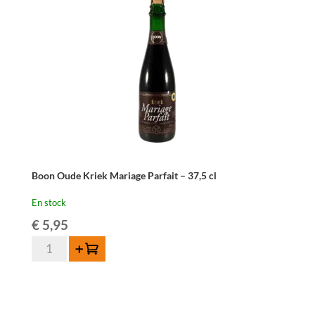
-
75cl
Boon Oude Kriek Mariage Parfait – 37,5 cl
En stock
€
5,95
quantité
Ajouter au panier
de
Boon
Oude
Kriek