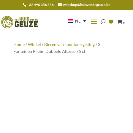
+32 496 356 556
webshop@huisvandegeuze.be
Zoeken
naar:
NL
(0)
Home
/
Winkel
/
Bieren van spontane gisting
/ 3
Fonteinen Pruim Dubbele Altesse 75 cl