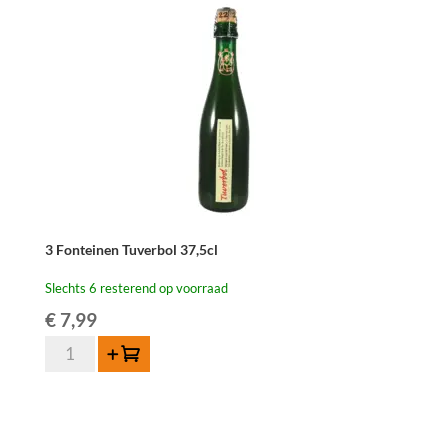
2016
-
75
cl
aantal
3 Fonteinen Tuverbol 37,5cl
Slechts 6 resterend op voorraad
€
7,99
3
Toevoegen
Fonteinen
Tuverbol
37,5cl
aantal