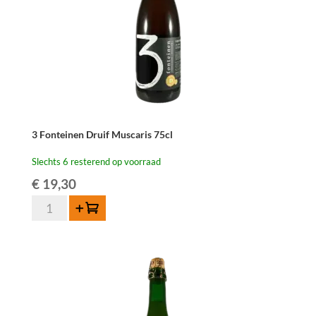
3 Fonteinen Druif Muscaris 75cl
Slechts 6 resterend op voorraad
€
19,30
3
Toevoegen
Fonteinen
Druif
Muscaris
75cl
aantal