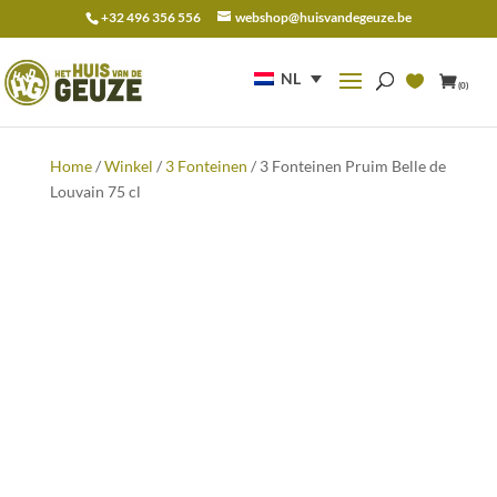
+32 496 356 556
webshop@huisvandegeuze.be
Zoeken
naar:
NL
(0)
Home
/
Winkel
/
3 Fonteinen
/ 3 Fonteinen Pruim Belle de
Louvain 75 cl