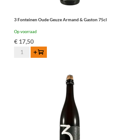
3 Fonteinen Oude Geuze Armand & Gaston 75cl
Op voorraad
€
17,50
3
Toevoegen
Fonteinen
Oude
Geuze
Armand
&
Gaston
75cl
aantal