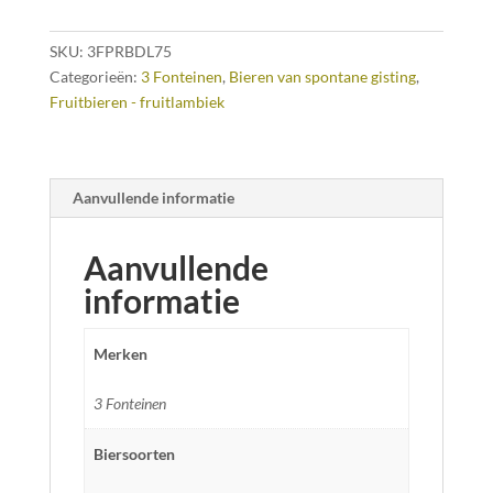
cl
aantal
SKU:
3FPRBDL75
Categorieën:
3 Fonteinen
,
Bieren van spontane gisting
,
Fruitbieren - fruitlambiek
Aanvullende informatie
Aanvullende
informatie
Merken
3 Fonteinen
Biersoorten