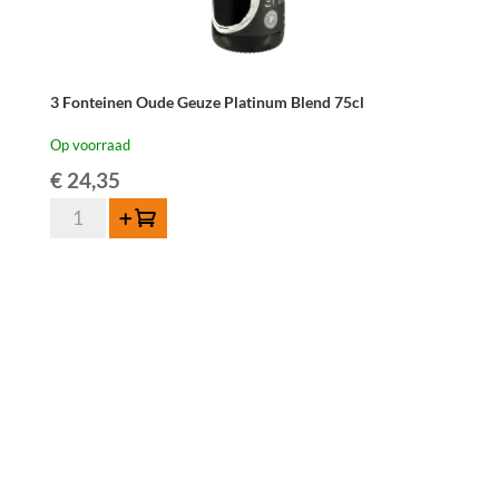
3 Fonteinen Oude Geuze Platinum Blend 75cl
Op voorraad
€
24,35
3
Toevoegen
Fonteinen
Oude
Geuze
Platinum
Blend
75cl
aantal