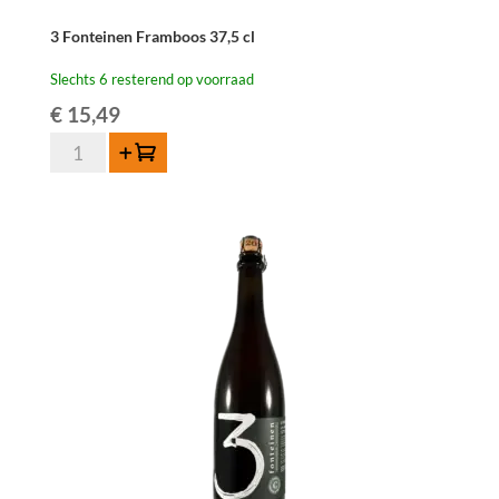
3 Fonteinen Framboos 37,5 cl
Slechts 6 resterend op voorraad
€
15,49
3
Toevoegen
Fonteinen
Framboos
37,5
cl
aantal