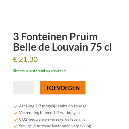
3 Fonteinen Pruim
Belle de Louvain 75 cl
€
21,30
Slechts 6 resterend op voorraad
3
TOEVOEGEN
Fonteinen
Pruim
Belle
Afhaling 7/7 mogelijk (zelfs op zondag)
de
Verzending binnen 1-2 werkdagen
Louvain
CO2-neutrale en verzekerde levering
75
Stevige, duurzame kartonnen verpakking