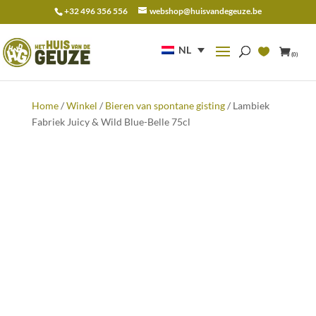
+32 496 356 556
webshop@huisvandegeuze.be
Zoeken
naar:
NL
(0)
Home
/
Winkel
/
Bieren van spontane gisting
/ Lambiek
Fabriek Juicy & Wild Blue-Belle 75cl