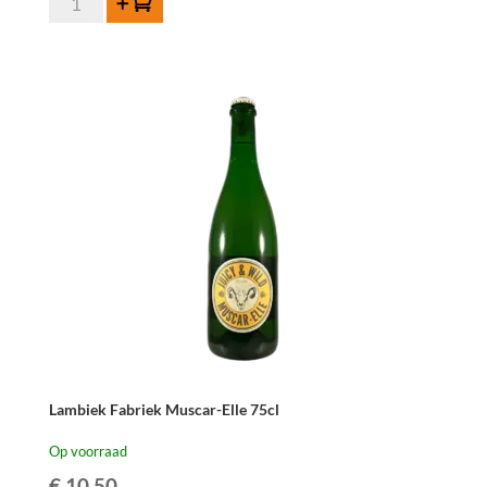
Toevoegen
Fonteinen
Druif
Muscaris
75cl
aantal
Lambiek Fabriek Muscar-Elle 75cl
Op voorraad
€
10,50