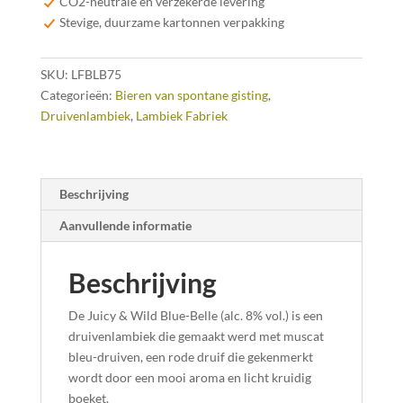
CO2-neutrale en verzekerde levering
Belle
Stevige, duurzame kartonnen verpakking
75cl
aantal
SKU:
LFBLB75
Categorieën:
Bieren van spontane gisting
,
Druivenlambiek
,
Lambiek Fabriek
Beschrijving
Aanvullende informatie
Beschrijving
De Juicy & Wild Blue-Belle (alc. 8% vol.) is een
druivenlambiek die gemaakt werd met muscat
bleu-druiven, een rode druif die gekenmerkt
wordt door een mooi aroma en licht kruidig
boeket.