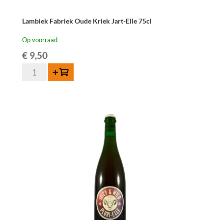
Lambiek Fabriek Oude Kriek Jart-Elle 75cl
Op voorraad
€
9,50
Lambiek
Toevoegen
Fabriek
Oude
Kriek
Jart-
Elle
75cl
aantal