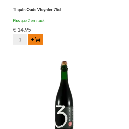
Tilquin Oude Viognier 75cl
Plus que 2 en stock
€
14,95
quantité
Ajouter au panier
de
Tilquin
Oude
Viognier
75cl