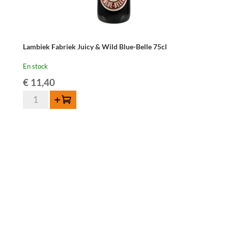
Lambiek Fabriek Juicy & Wild Blue-Belle 75cl
En stock
€
11,40
quantité
Ajouter au panier
de
Lambiek
Fabriek
Juicy
&
Wild
Blue-
Belle
75cl