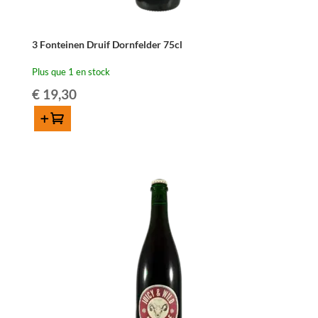
3 Fonteinen Druif Dornfelder 75cl
Plus que 1 en stock
€
19,30
Ajouter au panier
quantité
de
3
Fonteinen
Druif
Dornfelder
75cl