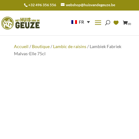
+32 496 356 556
webshop@huisvandegeuze.be
Recherche
pour :
FR
(0)
Accueil
/
Boutique
/
Lambic de raisins
/ Lambiek Fabriek
Malvas-Elle 75cl