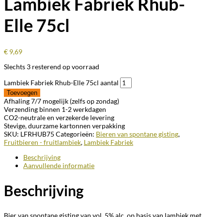
Lambiek Fabriek Rhub-
Elle 75cl
€
9,69
Slechts 3 resterend op voorraad
Lambiek Fabriek Rhub-Elle 75cl aantal
Toevoegen
Afhaling 7/7 mogelijk (zelfs op zondag)
Verzending binnen 1-2 werkdagen
CO2-neutrale en verzekerde levering
Stevige, duurzame kartonnen verpakking
SKU:
LFRHUB75
Categorieën:
Bieren van spontane gisting
,
Fruitbieren - fruitlambiek
,
Lambiek Fabriek
Beschrijving
Aanvullende informatie
Beschrijving
Bier van spontane gisting van vol. 5% alc. op basis van lambiek met