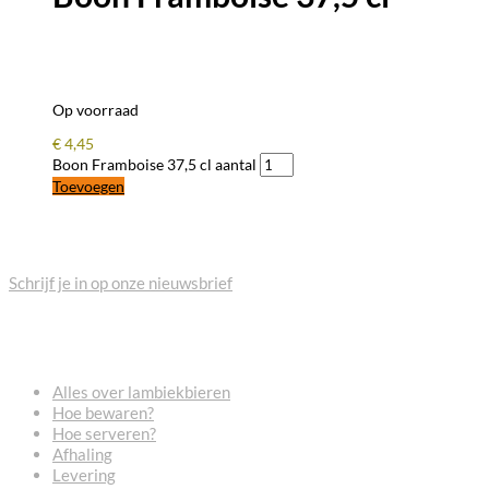
Op voorraad
€
4,45
Boon Framboise 37,5 cl aantal
Toevoegen
BLIJF OP DE HOOGTE
Schrijf je in op onze nieuwsbrief
VEELGESTELDE VRAGEN
Alles over lambiekbieren
Hoe bewaren?
Hoe serveren?
Afhaling
Levering