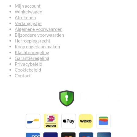
Mijn account
Winkelwagen
Afrekenen
Verlanglijstje
Algemene voorwaarden
Bijzondere voorwaarden
Herroepingsrecht
Koop ongedaan maken
Klachtenregeling
Garantieregeling
Privacybeleid
Cookiebeleid
Contact