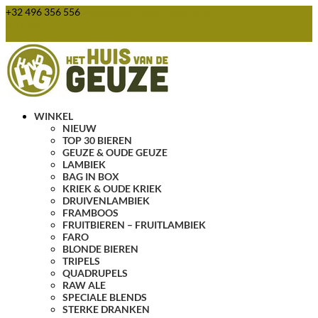
+32 496 356 556
webshop@huisvandegeuze.be
0 items
WINKEL
NIEUW
TOP 30 BIEREN
GEUZE & OUDE GEUZE
LAMBIEK
BAG IN BOX
KRIEK & OUDE KRIEK
DRUIVENLAMBIEK
FRAMBOOS
FRUITBIEREN – FRUITLAMBIEK
FARO
BLONDE BIEREN
TRIPELS
QUADRUPELS
RAW ALE
SPECIALE BLENDS
STERKE DRANKEN