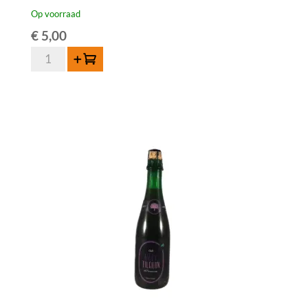
Op voorraad
€
5,00
De
Toevoegen
Koninck
Kriek
37,5cl
aantal