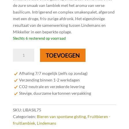
de zure smaak van lambiek met het aroma van verse
basilicum. Intrigerend en complex smakenpalet, afgerond
met een droge, fris-zurige afdronk. Het eigenzinnige
resultaat van de samenwerking tussen Lindemans en
Mikkeller in een beperkte oplage.
Slechts 6 resterend op voorraad
Lindemans
TOEVOEGEN
Oude
Geuze
Spontanbasil
Afhaling 7/7 mogelijk (zelfs op zondag)
75
Verzending binnen 1-2 werkdagen
cl
CO2-neutrale en verzekerde levering
aantal
Stevige, duurzame kartonnen verpakking
SKU:
LIBASIL75
Categorieën:
Bieren van spontane gisting
,
Fruitbieren -
fruitlambiek
,
Lindemans