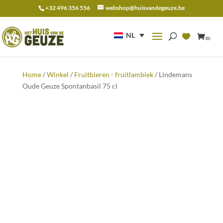
+32 496 356 556
webshop@huisvandegeuze.be
Zoeken
naar:
NL
(0)
Home
/
Winkel
/
Fruitbieren - fruitlambiek
/ Lindemans
Oude Geuze Spontanbasil 75 cl