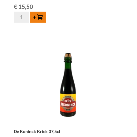
€
15,50
Tilquin
Toevoegen
Oude
Mûre
75
cl
aantal
De Koninck Kriek 37,5cl