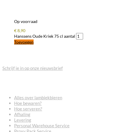
Op voorraad
€
8,90
Hanssens Oude Kriek 75 cl aantal
Toevoegen
BLIJF OP DE HOOGTE
Schrijf je in op onze nieuwsbrief
VEELGESTELDE VRAGEN
Alles over lambiekbieren
Hoe bewaren?
Hoe serveren?
Afhaling
Levering
Personal Warehouse Service
Proxy Pack Service