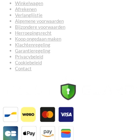
Winkelwagen
Afrekenen
Verlanglijstje
Algemene voorwaarden
Bijzondere voorwaarden
Herroepingsrecht
Koop ongedaan maken
Klachtenregeling
Garantieregeling
Privacybeleid
Cookiebeleid
Contact