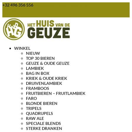
+32 496 356 556
webshop@huisvandegeuze.be
0 items
WINKEL
NIEUW
TOP 30 BIEREN
GEUZE & OUDE GEUZE
LAMBIEK
BAG IN BOX
KRIEK & OUDE KRIEK
DRUIVENLAMBIEK
FRAMBOOS
FRUITBIEREN – FRUITLAMBIEK
FARO
BLONDE BIEREN
TRIPELS
QUADRUPELS
RAW ALE
SPECIALE BLENDS
STERKE DRANKEN