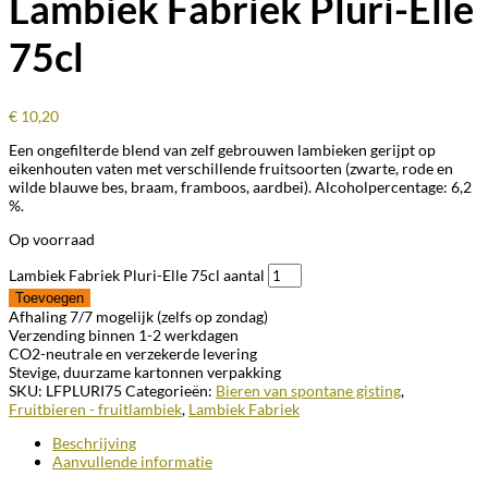
Lambiek Fabriek Pluri-Elle
75cl
€
10,20
Een ongefilterde blend van zelf gebrouwen lambieken gerijpt op
eikenhouten vaten met verschillende fruitsoorten (zwarte, rode en
wilde blauwe bes, braam, framboos, aardbei). Alcoholpercentage: 6,2
%.
Op voorraad
Lambiek Fabriek Pluri-Elle 75cl aantal
Toevoegen
Afhaling 7/7 mogelijk (zelfs op zondag)
Verzending binnen 1-2 werkdagen
CO2-neutrale en verzekerde levering
Stevige, duurzame kartonnen verpakking
SKU:
LFPLURI75
Categorieën:
Bieren van spontane gisting
,
Fruitbieren - fruitlambiek
,
Lambiek Fabriek
Beschrijving
Aanvullende informatie