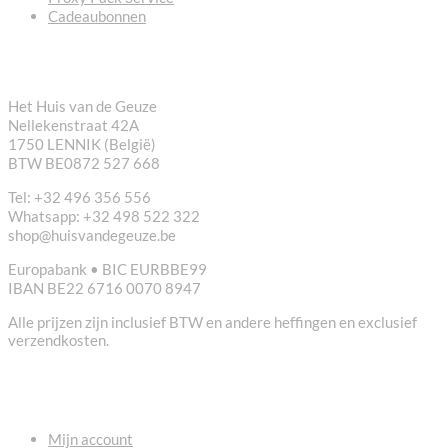
Cadeaubonnen
CONTACT
Het Huis van de Geuze
Nellekenstraat 42A
1750 LENNIK (België)
BTW BE0872 527 668
Tel: +32 496 356 556
Whatsapp: +32 498 522 322
shop@huisvandegeuze.be
Europabank • BIC EURBBE99
IBAN BE22 6716 0070 8947
Alle prijzen zijn inclusief BTW en andere heffingen en exclusief
verzendkosten.
NUTTIGE LINKS
Mijn account