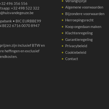
Verlanglijstje
 +32 496 356 556
Algemene voorwaarden
tsapp: +32 498 522 322
p@huisvandegeuze.be
Bijzondere voorwaarden
Herroepingsrecht
opabank • BIC EURBBE99
N BE22 6716 0070 8947
Koop ongedaan maken
Klachtenregeling
Garantieregeling
 prijzen zijn inclusief BTW en
Privacybeleid
re heffingen en exclusief
Cookiebeleid
endkosten.
Contact