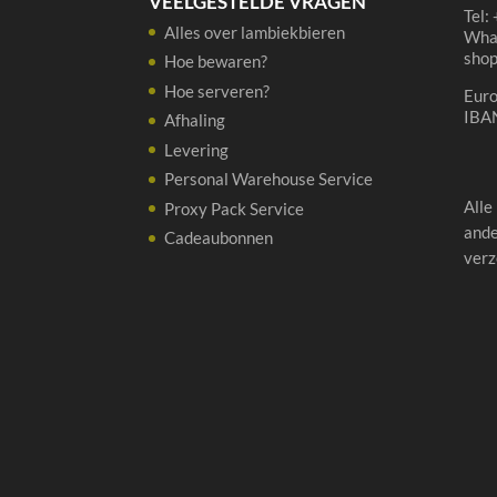
VEELGESTELDE VRAGEN
Tel:
Alles over lambiekbieren
Wha
sho
Hoe bewaren?
Hoe serveren?
Eur
IBA
Afhaling
Levering
Personal Warehouse Service
Alle
Proxy Pack Service
ande
Cadeaubonnen
verz