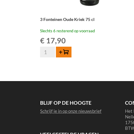
3 Fonteinen Oude Kriek 75 cl
Slechts 6 resterend op voorraad
€
17,90
3
Toevoegen
Fonteinen
Oude
Kriek
75
cl
aantal
BLIJF OP DE HOOGTE
CO
Schrijf je in op onze nieuwsbrief
Het 
Nell
1750
BTW