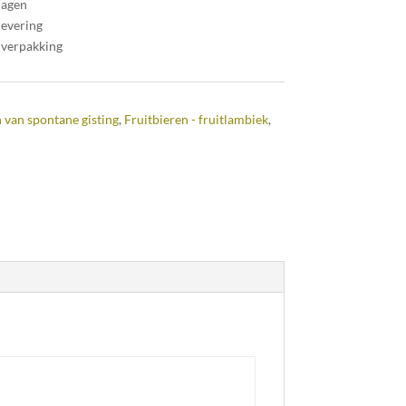
dagen
levering
 verpakking
 van spontane gisting
,
Fruitbieren - fruitlambiek
,