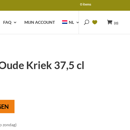
0 items
FAQ
MIJN ACCOUNT
NL
(0)
Oude Kriek 37,5 cl
GEN
op zondag)