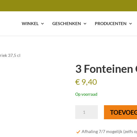
WINKEL
GESCHENKEN
PRODUCENTEN
iek 37,5 cl
3 Fonteinen 
€
9,40
Op voorraad
3
TOEVOE
Fonteinen
Oude
Kriek
Afhaling 7/7 mogelijk (zelfs 
37,5