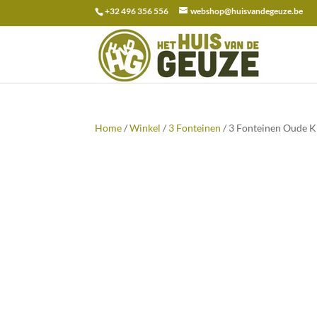
+32 496 356 556
webshop@huisvandegeuze.be
Zoeken
naar:
Home
/
Winkel
/
3 Fonteinen
/ 3 Fonteinen Oude Kr