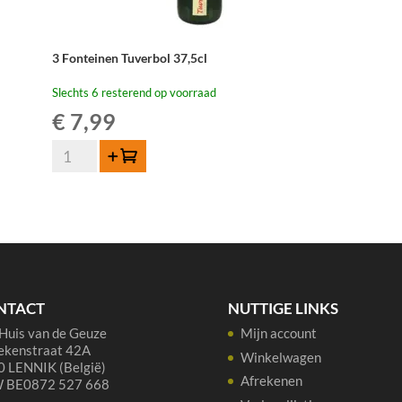
3 Fonteinen Tuverbol 37,5cl
Slechts 6 resterend op voorraad
€
7,99
3
Toevoegen
Fonteinen
Tuverbol
37,5cl
aantal
NTACT
NUTTIGE LINKS
Huis van de Geuze
Mijn account
ekenstraat 42A
Winkelwagen
 LENNIK (België)
Afrekenen
 BE0872 527 668