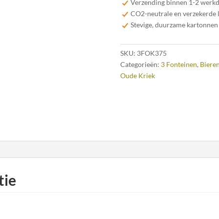
Verzending binnen 1-2 werk
cl
CO2-neutrale en verzekerde 
aantal
Stevige, duurzame kartonnen
SKU:
3FOK375
Categorieën:
3 Fonteinen
,
Bieren
Oude Kriek
tie