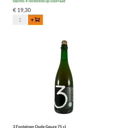
Slechts 4 resterend op voorraad
€
19,30
3
Toevoegen
Fonteinen
Braam
75
cl
aantal
3 Fonteinen Oude Geuze 75 cl