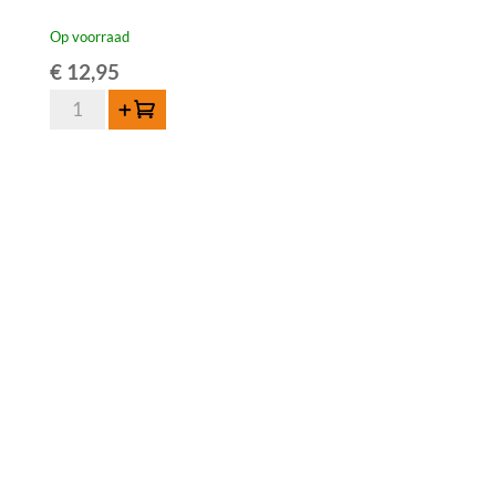
Op voorraad
€
12,95
3
Toevoegen
Fonteinen
Oude
Geuze
75
cl
aantal