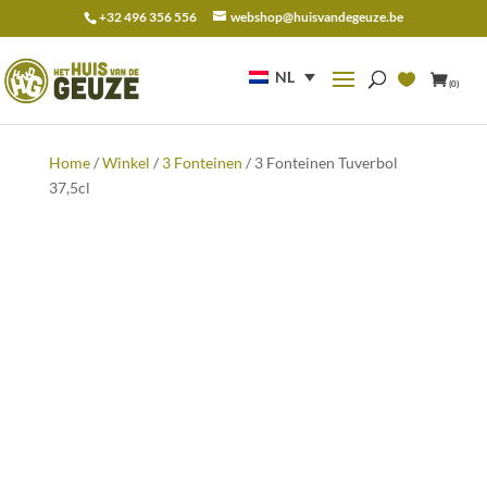
+32 496 356 556
webshop@huisvandegeuze.be
Zoeken
naar:
NL
(0)
Home
/
Winkel
/
3 Fonteinen
/ 3 Fonteinen Tuverbol
37,5cl