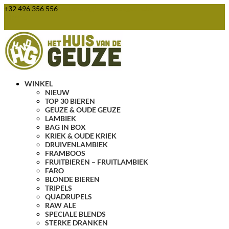
+32 496 356 556
webshop@huisvandegeuze.be
0 items
WINKEL
NIEUW
TOP 30 BIEREN
GEUZE & OUDE GEUZE
LAMBIEK
BAG IN BOX
KRIEK & OUDE KRIEK
DRUIVENLAMBIEK
FRAMBOOS
FRUITBIEREN – FRUITLAMBIEK
FARO
BLONDE BIEREN
TRIPELS
QUADRUPELS
RAW ALE
SPECIALE BLENDS
STERKE DRANKEN