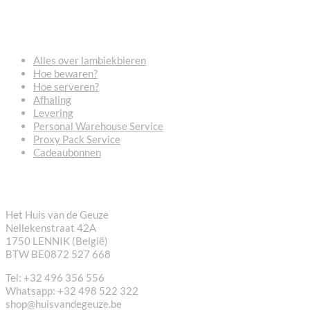
VEELGESTELDE VRAGEN
Alles over lambiekbieren
Hoe bewaren?
Hoe serveren?
Afhaling
Levering
Personal Warehouse Service
Proxy Pack Service
Cadeaubonnen
CONTACT
Het Huis van de Geuze
Nellekenstraat 42A
1750 LENNIK (België)
BTW BE0872 527 668
Tel: +32 496 356 556
Whatsapp: +32 498 522 322
shop@huisvandegeuze.be