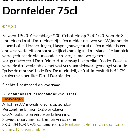
Dornfelder 75cl
€
19,30
Seizoen 19/20. Assemblage # 30. Gebotteld op 22/01/20. Voor de 3
Fonteinen Druif Dornfelder zijn Dornfelder druiven van Wijndomein
Hoenshof in Hoepertingen, Haspengouw gebruikt. Dornfelder is een
donkere variëteit, oorspronkelijk afkomstig uit Duitsland. De lambiek
werd gedurende vier maanden co-vergist met versgeperst-
kortgemacereerd Dornfelder-druivensap in een eikenfoeder. Daarna
werd de druivenlambiek met wat vers lambiekwort gemengd voor de
“prise de mousse” in de fles. De uiteindelijke fruitintensiteit is 51,7%
druivensap per liter Druif Dornfelder.
Slechts 1 resterend op voorraad
3 Fonteinen Druif Dornfelder 75cl aantal
Toevoegen
Afhaling 7/7 mogelijk (zelfs op zondag)
Verzending binnen 1-2 werkdagen
CO2-neutrale en verzekerde levering
Stevige, duurzame kartonnen verpakking
SKU:
3FDORNF75
Categorieën:
3 Fonteinen
,
Bieren van spontane
gisting
,
Druivenlambiek