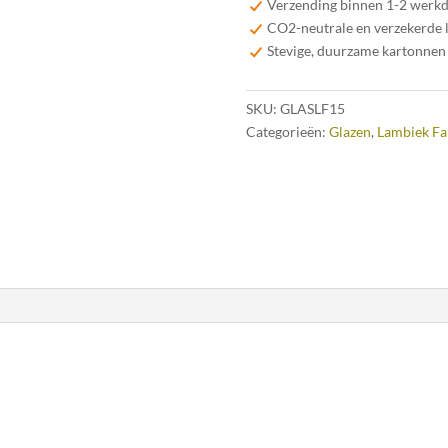
Verzending binnen 1-2 werk
CO2-neutrale en verzekerde 
Stevige, duurzame kartonnen
SKU:
GLASLF15
Categorieën:
Glazen
,
Lambiek Fa