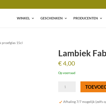
WINKEL
GESCHENKEN
PRODUCENTEN
k proefglas 15cl
Lambiek Fabr
€
4,00
Op voorraad
Lambiek
TOEVOE
Fabriek
proefglas
15cl
Afhaling 7/7 mogelijk (zelfs 
aantal