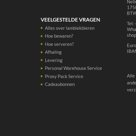
Nell
1750
BTW
VEELGESTELDE VRAGEN
Tel:
Alles over lambiekbieren
Wha
sho
Hoe bewaren?
Hoe serveren?
Eur
IBA
Afhaling
Levering
Personal Warehouse Service
Alle
Proxy Pack Service
ande
Cadeaubonnen
verz