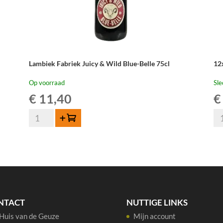
Lambiek Fabriek Juicy & Wild Blue-Belle 75cl
12
Op voorraad
Sle
€
11,40
€
Lambiek
12
Toevoegen
Fabriek
HO
Juicy
Ou
&
Ge
Wild
Me
Blue-
20
Belle
-
75cl
75
NTACT
NUTTIGE LINKS
aantal
cl
Huis van de Geuze
Mijn account
aan