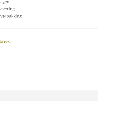
dagen
levering
 verpakking
briek