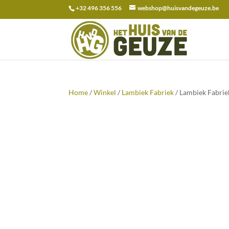
+32 496 356 556
webshop@huisvandegeuze.be
Zoeken
naar:
Home
/
Winkel
/
Lambiek Fabriek
/ Lambiek Fabrie