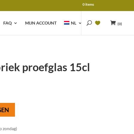
0 items
FAQ
MIJN ACCOUNT
NL
(0)
iek proefglas 15cl
GEN
op zondag)