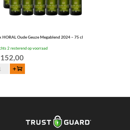
x HORAL Oude Geuze Megablend 2024 – 75 cl
chts 2 resterend op voorraad
152,00
x
Toevoegen
RAL
de
uze
gablend
24
tal