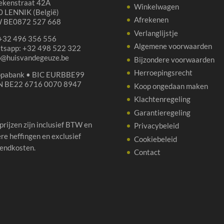
ekenstraat 42A
Winkelwagen
 LENNIK (België)
Afrekenen
 BE0872 527 668
Verlanglijstje
 +32 496 356 556
Algemene voorwaarden
tsapp: +32 498 522 322
p@huisvandegeuze.be
Bijzondere voorwaarden
Herroepingsrecht
opabank • BIC EURBBE99
N BE22 6716 0070 8947
Koop ongedaan maken
Klachtenregeling
Garantieregeling
 prijzen zijn inclusief BTW en
Privacybeleid
re heffingen en exclusief
Cookiebeleid
endkosten.
Contact