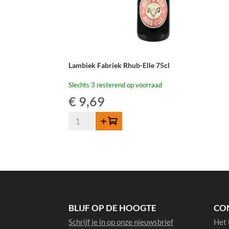
Lambiek Fabriek Rhub-Elle 75cl
Slechts 3 resterend op voorraad
€
9,69
Lambiek
Toevoegen
Fabriek
Rhub-
Elle
75cl
aantal
BLIJF OP DE HOOGTE
CO
Schrijf je in op onze nieuwsbrief
Het 