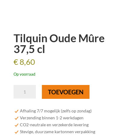
Tilquin Oude Mûre
37,5 cl
€
8,60
Op voorraad
Tilquin
TOEVOEGEN
Oude
Mûre
37,5
Afhaling 7/7 mogelijk (zelfs op zondag)
cl
Verzending binnen 1-2 werkdagen
aantal
CO2-neutrale en verzekerde levering
Stevige, duurzame kartonnen verpakking