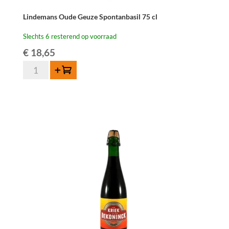
Lindemans Oude Geuze Spontanbasil 75 cl
Slechts 6 resterend op voorraad
€
18,65
Lindemans
Toevoegen
Oude
Geuze
Spontanbasil
75
cl
aantal