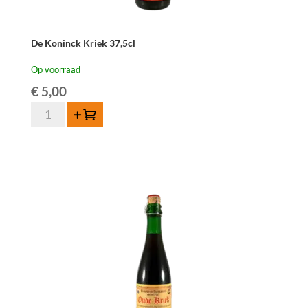
De Koninck Kriek 37,5cl
Op voorraad
€
5,00
De
Toevoegen
Koninck
Kriek
37,5cl
aantal