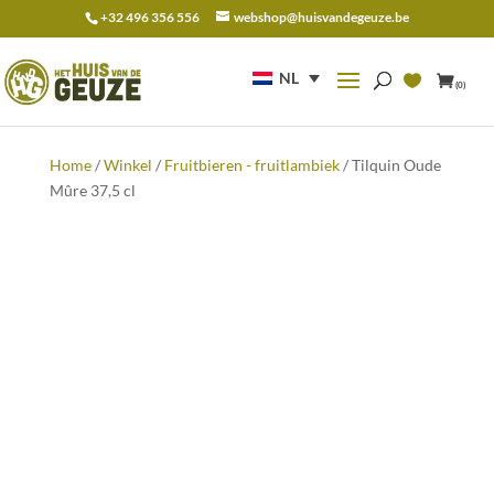
+32 496 356 556
webshop@huisvandegeuze.be
Zoeken
naar:
NL
(0)
Home
/
Winkel
/
Fruitbieren - fruitlambiek
/ Tilquin Oude
Mûre 37,5 cl