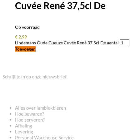
Cuvée René 37,5cl De
Op voorraad
€
2,99
Lindemans Oude Gueuze Cuvée René 37,5cl De aantal
Toevoegen
BLIJF OP DE HOOGTE
Schrijf je in op onze nieuwsbrief
VEELGESTELDE VRAGEN
Alles over lambiekbieren
Hoe bewaren?
Hoe serveren?
Afhaling
Levering
Personal Warehouse Service