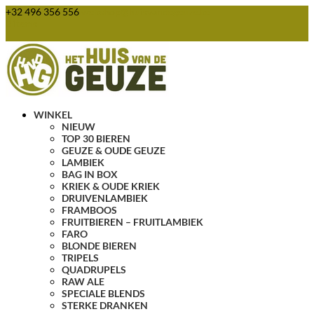
+32 496 356 556
webshop@huisvandegeuze.be
0 items
WINKEL
NIEUW
TOP 30 BIEREN
GEUZE & OUDE GEUZE
LAMBIEK
BAG IN BOX
KRIEK & OUDE KRIEK
DRUIVENLAMBIEK
FRAMBOOS
FRUITBIEREN – FRUITLAMBIEK
FARO
BLONDE BIEREN
TRIPELS
QUADRUPELS
RAW ALE
SPECIALE BLENDS
STERKE DRANKEN