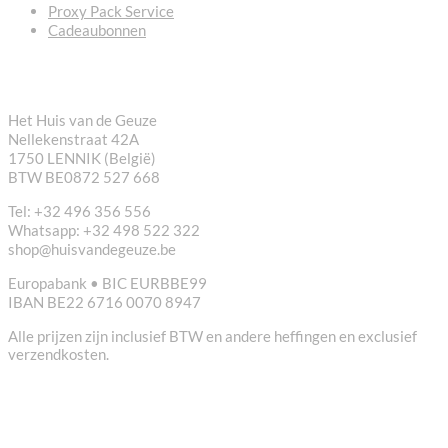
Proxy Pack Service
Cadeaubonnen
CONTACT
Het Huis van de Geuze
Nellekenstraat 42A
1750 LENNIK (België)
BTW BE0872 527 668
Tel: +32 496 356 556
Whatsapp: +32 498 522 322
shop@huisvandegeuze.be
Europabank • BIC EURBBE99
IBAN BE22 6716 0070 8947
Alle prijzen zijn inclusief BTW en andere heffingen en exclusief
verzendkosten.
NUTTIGE LINKS