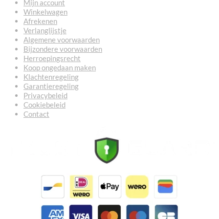
Mijn account
Winkelwagen
Afrekenen
Verlanglijstje
Algemene voorwaarden
Bijzondere voorwaarden
Herroepingsrecht
Koop ongedaan maken
Klachtenregeling
Garantieregeling
Privacybeleid
Cookiebeleid
Contact