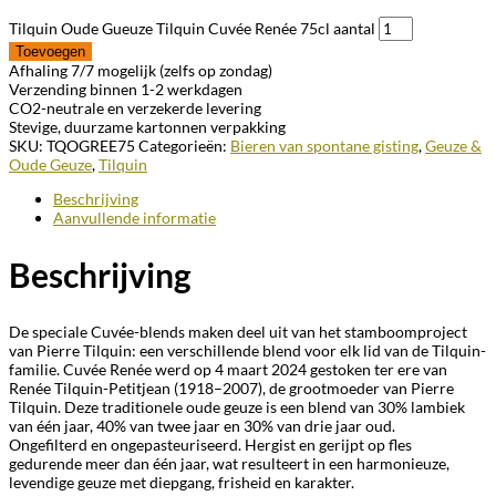
Tilquin Oude Gueuze Tilquin Cuvée Renée 75cl aantal
Toevoegen
Afhaling 7/7 mogelijk (zelfs op zondag)
Verzending binnen 1-2 werkdagen
CO2-neutrale en verzekerde levering
Stevige, duurzame kartonnen verpakking
SKU:
TQOGREE75
Categorieën:
Bieren van spontane gisting
,
Geuze &
Oude Geuze
,
Tilquin
Beschrijving
Aanvullende informatie
Beschrijving
De speciale Cuvée-blends maken deel uit van het stamboomproject
van Pierre Tilquin: een verschillende blend voor elk lid van de Tilquin-
familie.
Cuvée Renée
werd op 4 maart 2024 gestoken ter ere van
Renée Tilquin-Petitjean
(1918–2007), de grootmoeder van Pierre
Tilquin.
Deze traditionele oude geuze is een blend van
30% lambiek
van één jaar
,
40% van twee jaar
en
30% van drie jaar oud
.
Ongefilterd en ongepasteuriseerd. Hergist en gerijpt op fles
gedurende
meer dan één jaar
, wat resulteert in een harmonieuze,
levendige geuze met diepgang, frisheid en karakter.