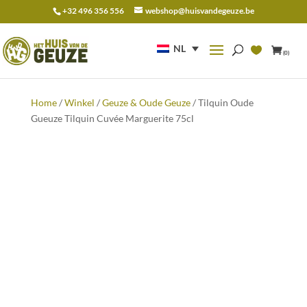
+32 496 356 556
webshop@huisvandegeuze.be
Zoeken
naar:
NL
(0)
Home
/
Winkel
/
Geuze & Oude Geuze
/ Tilquin Oude
Gueuze Tilquin Cuvée Marguerite 75cl