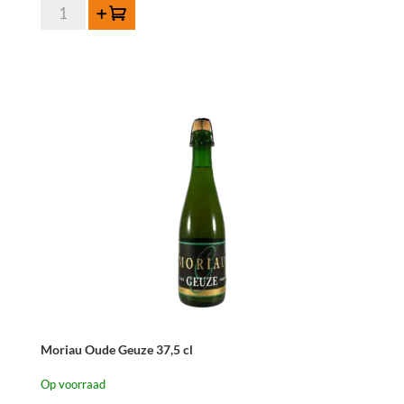
Lindemans
Toevoegen
Oude
Gueuze
Cuvée
René
75
cl
aantal
Moriau Oude Geuze 37,5 cl
Op voorraad