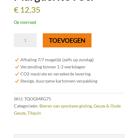
€
12,35
Op voorraad
Tilquin
TOEVOEGEN
Oude
Gueuze
Tilquin
Afhaling 7/7 mogelijk (zelfs op zondag)
Cuvée
Verzending binnen 1-2 werkdagen
Marguerite
CO2-neutrale en verzekerde levering
75cl
Stevige, duurzame kartonnen verpakking
aantal
SKU:
TQOGMRG75
Categorieën:
Bieren van spontane gisting
,
Geuze & Oude
Geuze
,
Tilquin