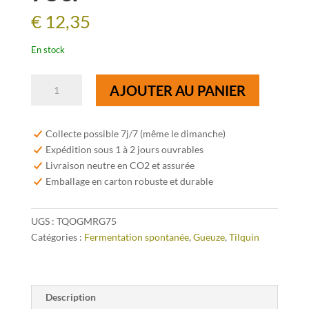
€
12,35
En stock
quantité
AJOUTER AU PANIER
de
Tilquin
Oude
Collecte possible 7j/7 (même le dimanche)
Gueuze
Expédition sous 1 à 2 jours ouvrables
Cuvée
Livraison neutre en CO2 et assurée
Marguerite
Emballage en carton robuste et durable
75cl
UGS :
TQOGMRG75
Catégories :
Fermentation spontanée
,
Gueuze
,
Tilquin
Description