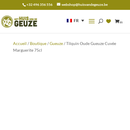
+32 496 356 556
webshop@huisvandegeuze.be
Recherche
pour :
FR
(0)
Accueil
/
Boutique
/
Gueuze
/ Tilquin Oude Gueuze Cuvée
Marguerite 75cl