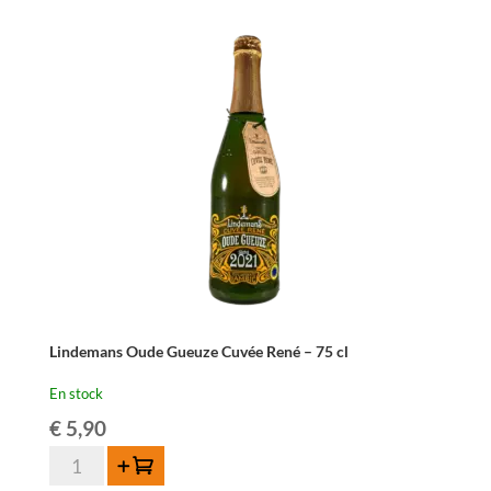
Oude
Geuze
Megablend
2013
-
75
cl
Lindemans Oude Gueuze Cuvée René – 75 cl
En stock
€
5,90
quantité
Ajouter au panier
de