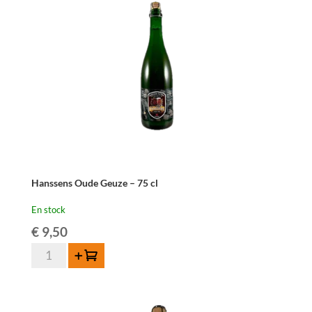
Hanssens Oude Geuze – 75 cl
En stock
€
9,50
quantité
Ajouter au panier
de
Hanssens
Oude