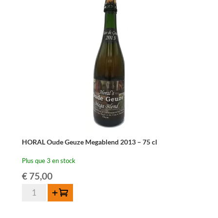
Geuze
-
75
cl
HORAL Oude Geuze Megablend 2013 – 75 cl
Plus que 3 en stock
€
75,00
quantité
Ajouter au panier
de
HORAL