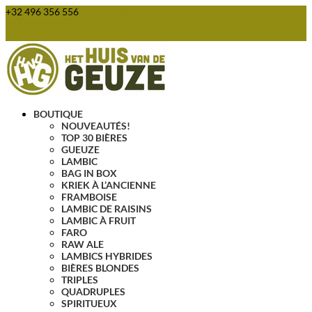
+32 496 356 556
webshop@huisvandegeuze.be
Articles 0
BOUTIQUE
NOUVEAUTÉS!
TOP 30 BIÈRES
GUEUZE
LAMBIC
BAG IN BOX
KRIEK À L’ANCIENNE
FRAMBOISE
LAMBIC DE RAISINS
LAMBIC À FRUIT
FARO
RAW ALE
LAMBICS HYBRIDES
BIÈRES BLONDES
TRIPLES
QUADRUPLES
SPIRITUEUX