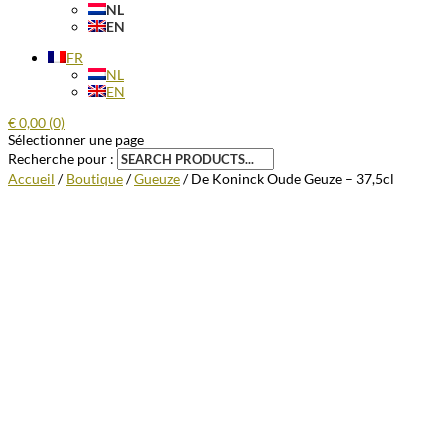
NL
EN
FR
NL
EN
€
0,00
(0)
Sélectionner une page
Recherche pour :
Accueil
/
Boutique
/
Gueuze
/ De Koninck Oude Geuze – 37,5cl