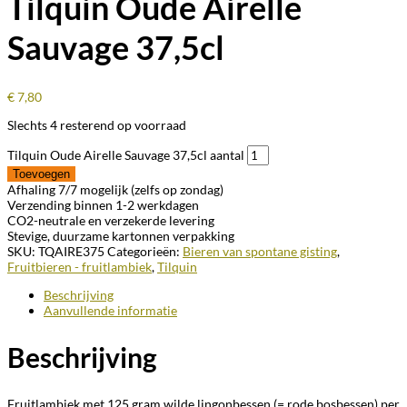
Tilquin Oude Airelle
Sauvage 37,5cl
€
7,80
Slechts 4 resterend op voorraad
Tilquin Oude Airelle Sauvage 37,5cl aantal
Toevoegen
Afhaling 7/7 mogelijk (zelfs op zondag)
Verzending binnen 1-2 werkdagen
CO2-neutrale en verzekerde levering
Stevige, duurzame kartonnen verpakking
SKU:
TQAIRE375
Categorieën:
Bieren van spontane gisting
,
Fruitbieren - fruitlambiek
,
Tilquin
Beschrijving
Aanvullende informatie
Beschrijving
Fruitlambiek met 125 gram wilde lingonbessen (= rode bosbessen) per