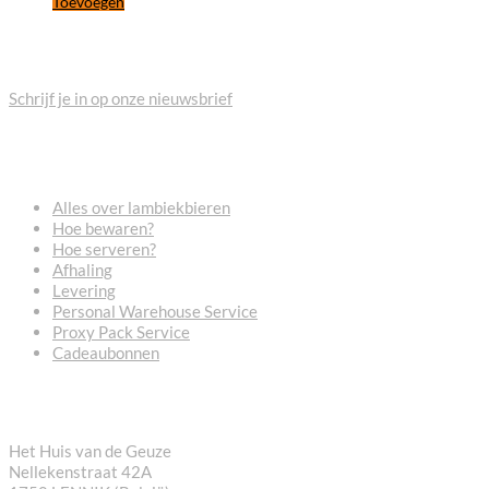
Toevoegen
BLIJF OP DE HOOGTE
Schrijf je in op onze nieuwsbrief
VEELGESTELDE VRAGEN
Alles over lambiekbieren
Hoe bewaren?
Hoe serveren?
Afhaling
Levering
Personal Warehouse Service
Proxy Pack Service
Cadeaubonnen
CONTACT
Het Huis van de Geuze
Nellekenstraat 42A