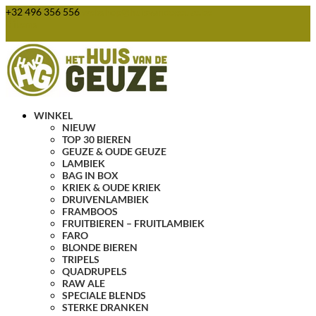
+32 496 356 556
webshop@huisvandegeuze.be
0 items
WINKEL
NIEUW
TOP 30 BIEREN
GEUZE & OUDE GEUZE
LAMBIEK
BAG IN BOX
KRIEK & OUDE KRIEK
DRUIVENLAMBIEK
FRAMBOOS
FRUITBIEREN – FRUITLAMBIEK
FARO
BLONDE BIEREN
TRIPELS
QUADRUPELS
RAW ALE
SPECIALE BLENDS
STERKE DRANKEN