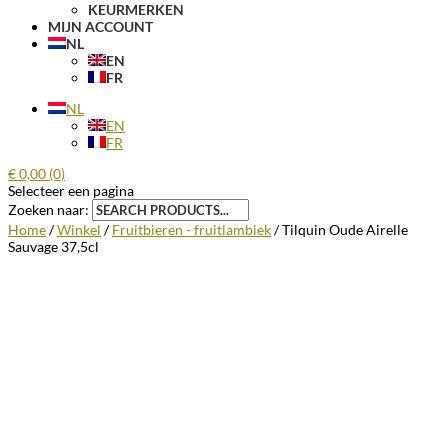
KEURMERKEN
MIJN ACCOUNT
NL
EN
FR
NL
EN
FR
€
0,00
(0)
Selecteer een pagina
Zoeken naar:
Home
/
Winkel
/
Fruitbieren - fruitlambiek
/ Tilquin Oude Airelle
Sauvage 37,5cl