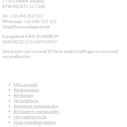
1750 LENNIK (België)
BTW BE0872 527 668
Tel: +32 496 356 556
Whatsapp: +32 498 522 322
shop@huisvandegeuze.be
Europabank • BIC EURBBE99
IBAN BE22 6716 0070 8947
Alle prijzen zijn inclusief BTW en andere heffingen en exclusief
verzendkosten.
NUTTIGE LINKS
Mijn account
Winkelwagen
Afrekenen
Verlanglijstje
Algemene voorwaarden
Bijzondere voorwaarden
Herroepingsrecht
Koop ongedaan maken