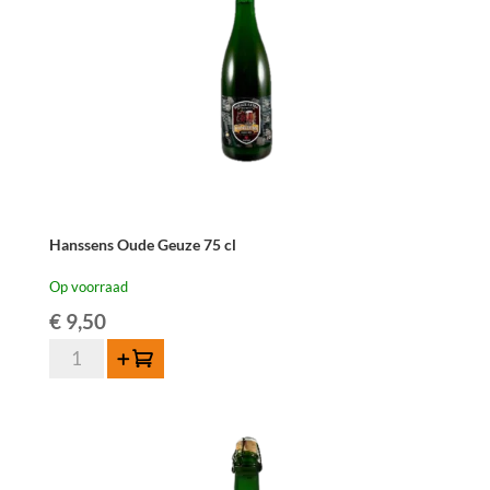
Hanssens Oude Geuze 75 cl
Op voorraad
€
9,50
Hanssens
Toevoegen
Oude
Geuze
75
cl
aantal