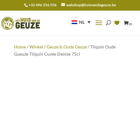
+32 496 356 556
webshop@huisvandegeuze.be
Zoeken
naar:
NL
(0)
Home
/
Winkel
/
Geuze & Oude Geuze
/ Tilquin Oude
Gueuze Tilquin Cuvée Denise 75cl