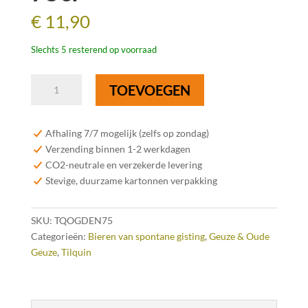
€
11,90
Slechts 5 resterend op voorraad
Tilquin
TOEVOEGEN
Oude
Gueuze
Tilquin
Afhaling 7/7 mogelijk (zelfs op zondag)
Cuvée
Verzending binnen 1-2 werkdagen
Denise
CO2-neutrale en verzekerde levering
75cl
Stevige, duurzame kartonnen verpakking
aantal
SKU:
TQOGDEN75
Categorieën:
Bieren van spontane gisting
,
Geuze & Oude
Geuze
,
Tilquin