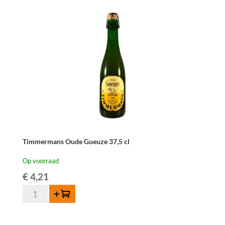
aantal
Timmermans Oude Gueuze 37,5 cl
Op voorraad
€
4,21
Timmermans
Toevoegen
Oude
Gueuze
37,5