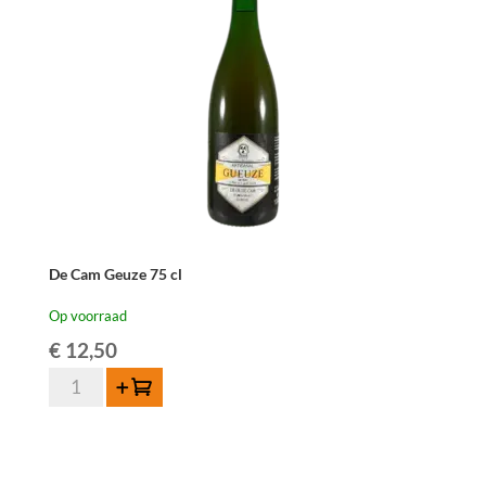
De Cam Geuze 75 cl
Op voorraad
€
12,50
De
Toevoegen
Cam
Geuze
75
cl