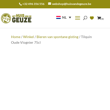
+32 496 356 556
webshop@huisvandegeuze.be
Zoeken
naar:
NL
(0)
Home
/
Winkel
/
Bieren van spontane gisting
/ Tilquin
Oude Viognier 75cl