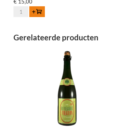
€
15,00
Tilquin
Toevoegen
Oude
Pinot
Noir
Gerelateerde producten
75cl
aantal