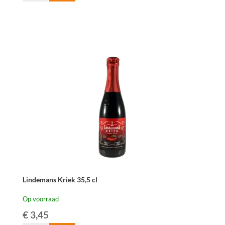
Beersel
Oude
Kriek
75
cl
aantal
Lindemans Kriek 35,5 cl
Op voorraad
€
3,45