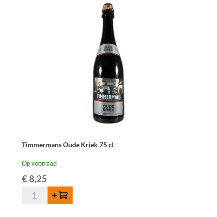
Timmermans Oude Kriek 75 cl
Op voorraad
€
8,25
Timmermans
Toevoegen
Oude
Kriek