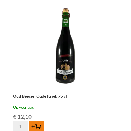
75
cl
aantal
Oud Beersel Oude Kriek 75 cl
Op voorraad
€
12,10
Oud
Toevoegen