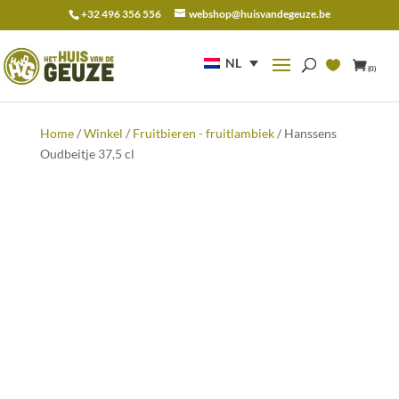
+32 496 356 556
webshop@huisvandegeuze.be
Zoeken
naar:
NL
(0)
Home
/
Winkel
/
Fruitbieren - fruitlambiek
/ Hanssens
Oudbeitje 37,5 cl