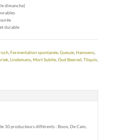
 le dimanche)
uvrables
ssurée
et durable
roch
,
Fermentation spontanée
,
Gueuze
,
Hanssens
,
riek
,
Lindemans
,
Mort Subite
,
Oud Beersel
,
Tilquin
,
 de 10 producteurs différents : Boon, De Cam,