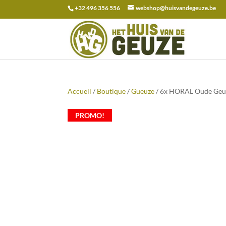
+32 496 356 556
webshop@huisvandegeuze.be
Recherche
pour :
Accueil
/
Boutique
/
Gueuze
/ 6x HORAL Oude Geuz
PROMO!