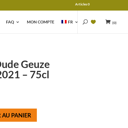
Articles 0
FAQ
MON COMPTE
FR
(0)
ude Geuze
021 – 75cl
e
rix
ctuel
st :
 79,34.
 AU PANIER