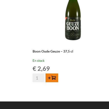
Boon Oude Geuze – 37,5 cl
En stock
€
2,69
quantité
Ajouter au panier
de
Boon
Oude
Geuze
-