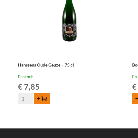
Hanssens Oude Geuze – 75 cl
Bo
En stock
En 
€
7,85
€
quantité
Ajouter au panier
AJ
de
Hanssens
Oude
Geuze
-