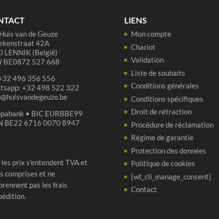
75
cl
NTACT
LIENS
Huis van de Geuze
Mon compte
ekenstraat 42A
Chariot
 LENNIK (België)
Validation
 BE0872 527 668
Liste de souhaits
 +32 496 356 556
Conditions générales
tsapp: +32 498 522 322
p@huisvandegeuze.be
Conditions spécifiques
Droit de rétraction
opabank • BIC EURBBE99
N BE22 6716 0070 8947
Procédure de réclamation
Régime de garantie
Protection des données
 les prix s'entendent TVA et
Politique de cookies
s comprises et ne
[wt_cli_manage_consent]
rennent pas les frais
Contact
pédition.