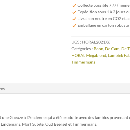
HORAL
Collecte possible 7j/7 (même
Oude
Expédition sous 1 à 2 jours o
Geuze
Livraison neutre en CO2 et a
Megablend
Emballage en carton robuste 
2021
-
UGS :
HORAL2021X6
75cl
Catégories :
Boon
,
De Cam
,
De T
HORAL Megablend
,
Lambiek Fab
Timmermans
res
t une Gueuze à l’Ancienne qui a été produite avec des lambics provenant
k, Lindemans, Mort Subite, Oud Beersel et Timmermans.