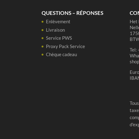
37,5
cl
QUESTIONS – RÉPONSES
CO
Enlèvement
Het 
Nell
Livraison
1750
Service PWS
BTW
Proxy Pack Service
Tel:
Chèque cadeau
Wha
sho
Eur
IBA
Tous
taxe
comp
d'ex