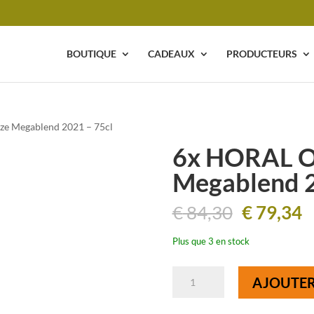
BOUTIQUE
CADEAUX
PRODUCTEURS
e Megablend 2021 – 75cl
6x HORAL O
Megablend 2
Le
L
€
84,30
€
79,34
prix
p
initial
a
Plus que 3 en stock
était :
e
€ 84,30.
€
quantité
AJOUTER
de
6x