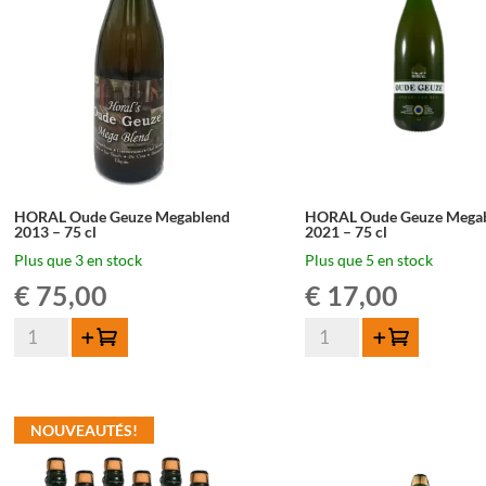
-
75cl
75cl
HORAL Oude Geuze Megablend
HORAL Oude Geuze Mega
2013 – 75 cl
2021 – 75 cl
Plus que 3 en stock
Plus que 5 en stock
€
75,00
€
17,00
quantité
quantité
Ajouter au panier
Ajouter au panier
de
de
HORAL
HORAL
Oude
Oude
Geuze
Geuze
NOUVEAUTÉS!
Megablend
Megablend
2013
2021