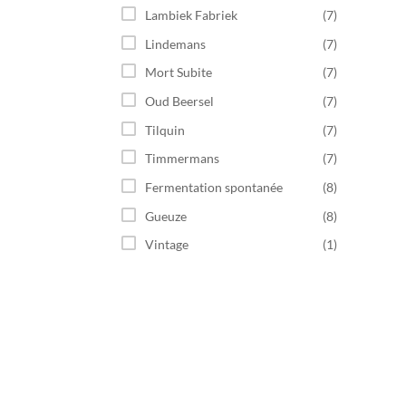
Lambiek Fabriek
(7)
Lindemans
(7)
Mort Subite
(7)
Oud Beersel
(7)
Tilquin
(7)
Timmermans
(7)
Fermentation spontanée
(8)
Gueuze
(8)
Vintage
(1)