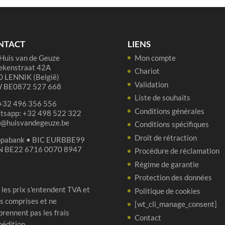
Geuze
Megablend
2026
–
NTACT
LIENS
75
Huis van de Geuze
Mon compte
cl
ekenstraat 42A
Chariot
 LENNIK (België)
Validation
 BE0872 527 668
Liste de souhaits
 +32 496 356 556
Conditions générales
tsapp: +32 498 522 322
p@huisvandegeuze.be
Conditions spécifiques
Droit de rétraction
opabank • BIC EURBBE99
N BE22 6716 0070 8947
Procédure de réclamation
Régime de garantie
Protection des données
 les prix s'entendent TVA et
Politique de cookies
s comprises et ne
[wt_cli_manage_consent]
rennent pas les frais
Contact
pédition.