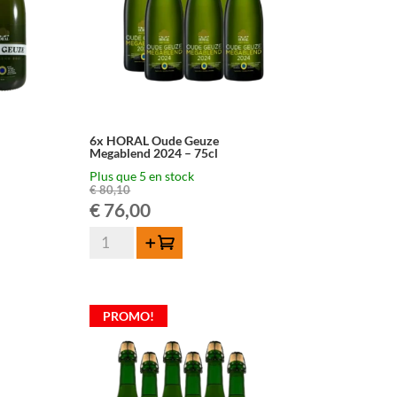
6x HORAL Oude Geuze
Megablend 2024 – 75cl
Plus que 5 en stock
€
80,10
Le
Le
€
76,00
quantité
prix
prix
Ajouter au panier
de
initial
actuel
6x
HORAL
était :
est :
PROMO!
Oude
Geuze
€ 80,10.
€ 76,00.
Megablend
2024