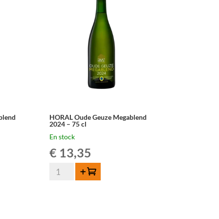
2022
–
75
cl
blend
HORAL Oude Geuze Megablend
2024 – 75 cl
En stock
€
13,35
quantité
Ajouter au panier
de
HORAL
Oude
Geuze