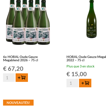
-
-
75
75
cl
cl
6x HORAL Oude Geuze
HORAL Oude Geuze Mega
Megablend 2026 – 75 cl
2022 – 75 cl
Plus que 3 en stock
€
67,20
€
15,00
quantité
Ajouter au panier
de
quantité
Ajouter au panier
6x
de
HORAL
HORAL
Oude
Oude
NOUVEAUTÉS!
Geuze
Geuze