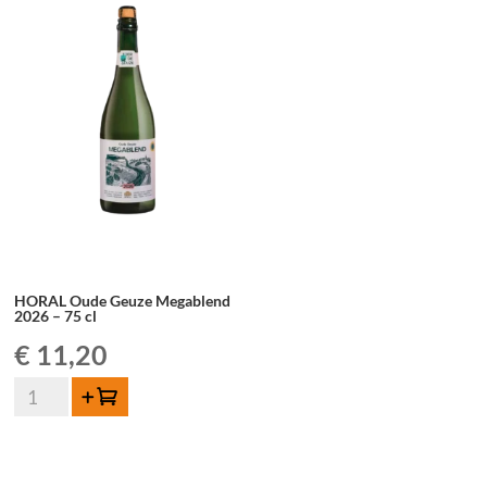
Megablend
Megablend
2026
2022
–
–
75
75
cl
cl
HORAL Oude Geuze Megablend
2026 – 75 cl
€
11,20
quantité
Ajouter au panier
de
HORAL
Oude