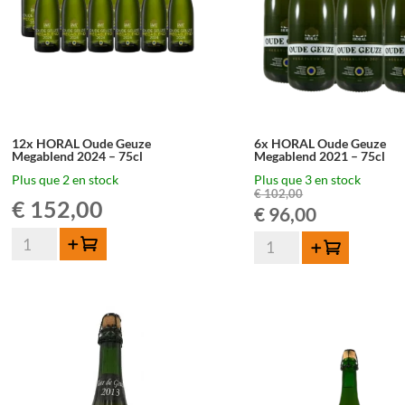
12x HORAL Oude Geuze
6x HORAL Oude Geuze
Megablend 2024 – 75cl
Megablend 2021 – 75cl
Plus que 2 en stock
Plus que 3 en stock
€
102,00
€
152,00
Le
Le
€
96,00
quantité
quantité
prix
prix
Ajouter au panier
Ajouter au panier
de
de
12x
initial
actuel
6x
HORAL
HORAL
était :
est :
Oude
Oude
Geuze
Geuze
€ 102,00.
€ 96,00.
Megablend
Megablend
2024
2021
-