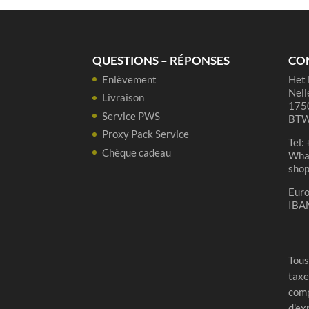
QUESTIONS – RÉPONSES
CO
Enlèvement
Het 
Nell
Livraison
1750
Service PWS
BTW
Proxy Pack Service
Tel:
Chèque cadeau
Wha
sho
Eur
IBA
Tous
taxe
comp
d'ex