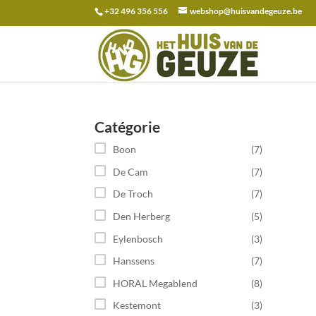
+32 496 356 556
webshop@huisvandegeuze.be
Recherche
pour :
Catégorie
Boon
(7)
De Cam
(7)
De Troch
(7)
Den Herberg
(5)
Eylenbosch
(3)
Hanssens
(7)
HORAL Megablend
(8)
Kestemont
(3)