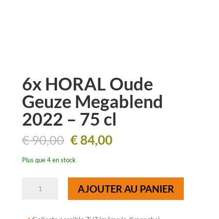
6x HORAL Oude
Geuze Megablend
2022 – 75 cl
Le
Le
€
90,00
€
84,00
prix
prix
initial
actuel
Plus que 4 en stock
était :
est :
€ 90,00.
€ 84,00.
quantité
AJOUTER AU PANIER
de
6x
HORAL