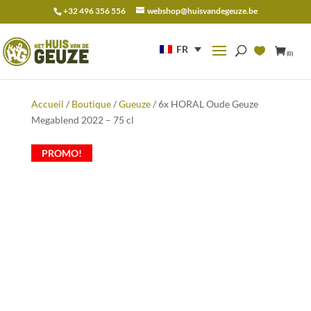
+32 496 356 556
webshop@huisvandegeuze.be
Recherche
pour :
FR
(0)
Accueil
/
Boutique
/
Gueuze
/ 6x HORAL Oude Geuze
Megablend 2022 – 75 cl
PROMO!