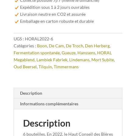
Collecte possible 7j/7 (même le dimanche)
Oude
Expédition sous 1 à 2 jours ouvrables
Geuze
Livraison neutre en CO2 et assurée
Megablend
Emballage en carton robuste et durable
2022
–
UGS :
HORAL2022-6
75
Catégories :
Boon
,
De Cam
,
De Troch
,
Den Herberg
,
cl
Fermentation spontanée
,
Gueuze
,
Hanssens
,
HORAL
Megablend
,
Lambiek Fabriek
,
Lindemans
,
Mort Subite
,
Oud Beersel
,
Tilquin
,
Timmermans
Description
Informations complémentaires
Description
6 bouteiiles. En 2022, le Haut Conseil des Bières