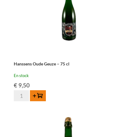
Hanssens Oude Geuze – 75 cl
En stock
€
9,50
quantité
Ajouter au panier
de
Hanssens
Oude
Geuze
-
75