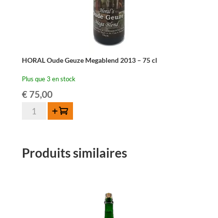
HORAL Oude Geuze Megablend 2013 – 75 cl
Plus que 3 en stock
€
75,00
quantité
Ajouter au panier
de
HORAL
Oude
Produits similaires
Geuze
Megablend
2013
-
75
cl