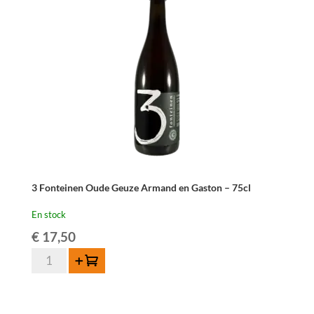
Geuze
Golden
Blend
2016
-
75
cl
3 Fonteinen Oude Geuze Armand en Gaston – 75cl
En stock
€
17,50
quantité
Ajouter au panier
de
3
Fonteinen