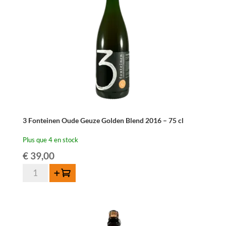
cl
3 Fonteinen Oude Geuze Golden Blend 2016 – 75 cl
Plus que 4 en stock
€
39,00
quantité
Ajouter au panier
de
3
Fonteinen
Oude