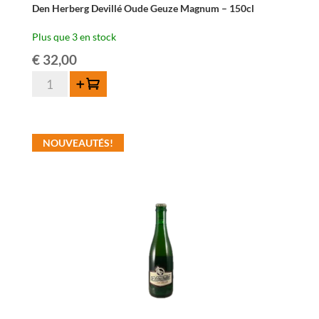
Den Herberg Devillé Oude Geuze Magnum – 150cl
Plus que 3 en stock
€
32,00
quantité
Ajouter au panier
de
Den
Herberg
NOUVEAUTÉS!
Devillé
Oude
Geuze
Magnum
–
150cl