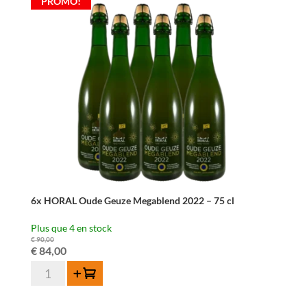
PROMO!
Gueuze
37,5cl
6x HORAL Oude Geuze Megablend 2022 – 75 cl
Plus que 4 en stock
€
90,00
Le
Le
€
84,00
quantité
prix
prix
Ajouter au panier
de
initial
actuel
6x