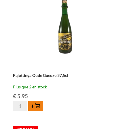
cl
-
LIMITED
EDITION
Pajottinga Oude Gueuze 37,5cl
Plus que 2 en stock
€
5,95
quantité
Ajouter au panier
de
Pajottinga
Oude