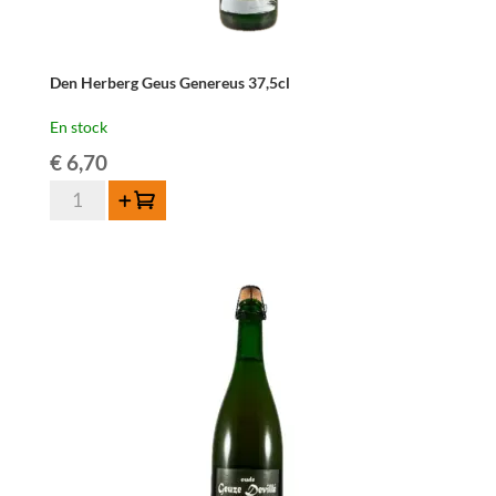
Den Herberg Geus Genereus 37,5cl
En stock
€
6,70
quantité
Ajouter au panier
de
Den
Herberg
Geus
Genereus
37,5cl