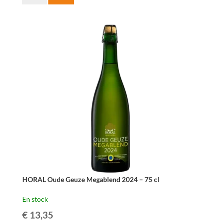
de
HORAL
Oude
Geuze
Megablend
2022
–
75
cl
HORAL Oude Geuze Megablend 2024 – 75 cl
En stock
€
13,35