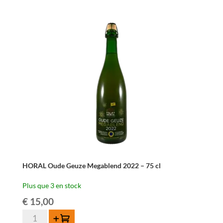
HORAL
Oude
Geuze
Megablend
2026
–
75
cl
HORAL Oude Geuze Megablend 2022 – 75 cl
Plus que 3 en stock
€
15,00
quantité
Ajouter au panier