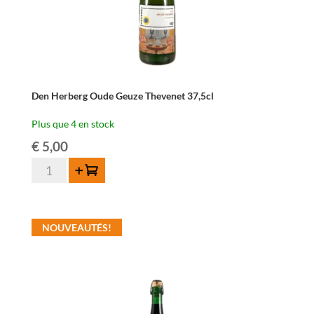
Den Herberg Oude Geuze Thevenet 37,5cl
Plus que 4 en stock
€
5,00
quantité
Ajouter au panier
de
Den
Herberg
NOUVEAUTÉS!
Oude
Geuze
Thevenet
37,5cl