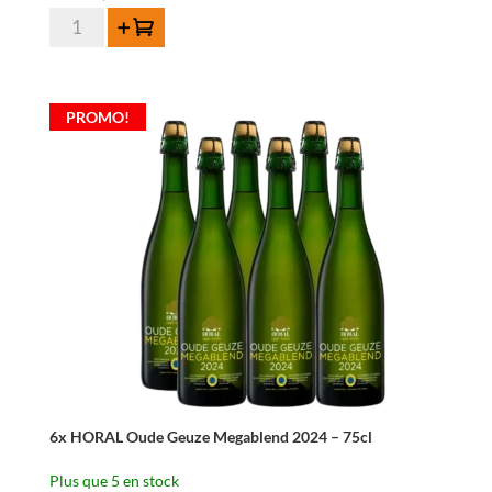
quantité
Ajouter au panier
de
12x
HORAL
PROMO!
Oude
Geuze
Megablend
2024
-
75cl
6x HORAL Oude Geuze Megablend 2024 – 75cl
Plus que 5 en stock