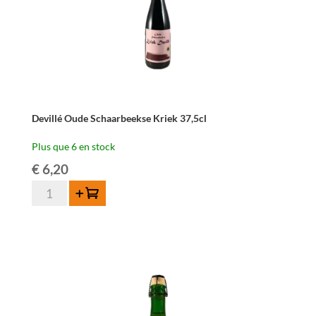
Devillé Oude Schaarbeekse Kriek 37,5cl
Plus que 6 en stock
€
6,20
quantité
Ajouter au panier
de
Devillé
Oude
Schaarbeekse
Kriek
37,5cl