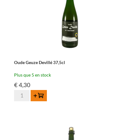
Oude Geuze Devillé 37,5cl
Plus que 5 en stock
€
4,30
quantité
Ajouter au panier
de
Oude
Geuze
Devillé
37,5cl