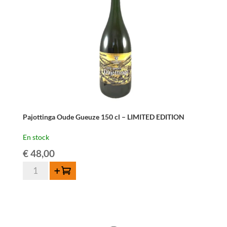
Pajottinga Oude Gueuze 150 cl – LIMITED EDITION
En stock
€
48,00
quantité
Ajouter au panier
de
Pajottinga
Oude
Gueuze
150