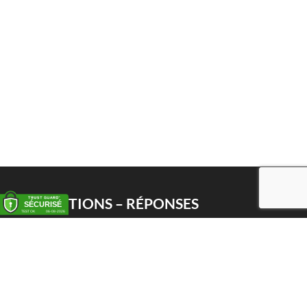
QUESTIONS – RÉPONSES
Enlèvement
Livraison
Service PWS
Proxy Pack Service
Chèque cadeau