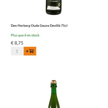
Den Herberg Oude Geuze Devillé 75cl
Plus que 6 en stock
€
8,75
quantité
Ajouter au panier
de
Den
Herberg
Oude
Geuze
Devillé
75cl