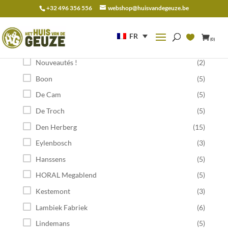
+32 496 356 556
webshop@huisvandegeuze.be
Recherche
pour :
FR
(0)
Catégorie
Nouveautés !
(2)
Boon
(5)
De Cam
(5)
De Troch
(5)
Den Herberg
(15)
Eylenbosch
(3)
Hanssens
(5)
HORAL Megablend
(5)
Kestemont
(3)
Lambiek Fabriek
(6)
Lindemans
(5)