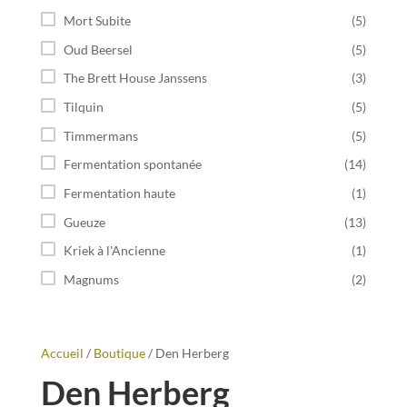
Mort Subite
(5)
Oud Beersel
(5)
The Brett House Janssens
(3)
Tilquin
(5)
Timmermans
(5)
Fermentation spontanée
(14)
Fermentation haute
(1)
Gueuze
(13)
Kriek à l'Ancienne
(1)
Magnums
(2)
Accueil
/
Boutique
/ Den Herberg
Den Herberg