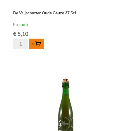
De Vrijschutter Oude Geuze 37,5cl
En stock
€
5,10
quantité
Ajouter au panier
de
De
Vrijschutter
Oude
Geuze
37,5cl