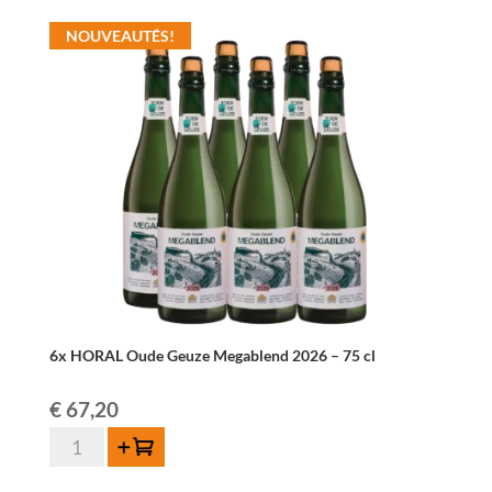
était :
est :
HORAL
NOUVEAUTÉS!
Oude
€ 90,00.
€ 84,00.
Geuze
Megablend
2022
–
75
cl
6x HORAL Oude Geuze Megablend 2026 – 75 cl
€
67,20
quantité
Ajouter au panier
de
6x