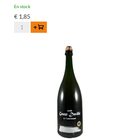
En stock
€
1,85
quantité
Ajouter au panier
de
Den
Herberg
Bruin
33cl