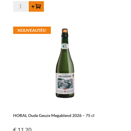
quantité
Ajouter au panier
de
HORAL
Oude
NOUVEAUTÉS!
Geuze
Megablend
2024
–
75
cl
HORAL Oude Geuze Megablend 2026 – 75 cl
€
11,20