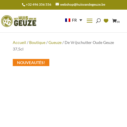
+32 496 356 556
webshop@huisvandegeuze.be
Recherche
pour :
FR
(0)
Accueil
/
Boutique
/
Gueuze
/ De Vrijschutter Oude Geuze
37,5cl
NOUVEAUTÉS!