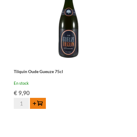
cl
Tilquin Oude Gueuze 75cl
En stock
€
9,90
quantité
Ajouter au panier
de
Tilquin
Oude
Gueuze
75cl