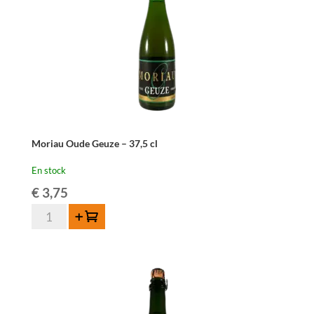
cl
Moriau Oude Geuze – 37,5 cl
En stock
€
3,75
quantité
Ajouter au panier
de
Moriau
Oude
Geuze
-
37,5