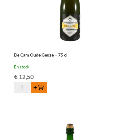
De Cam Oude Geuze – 75 cl
En stock
€
12,50
quantité
Ajouter au panier
de
De
Cam
Oude
Geuze
-
75