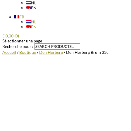
NL
EN
FR
NL
EN
€
0,00
(0)
Sélectionner une page
Recherche pour :
Accueil
/
Boutique
/
Den Herberg
/ Den Herberg Bruin 33cl