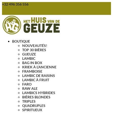
+32 496 356 556
webshop@huisvandegeuze.be
Articles 0
BOUTIQUE
NOUVEAUTÉS!
TOP 30 BIÈRES
GUEUZE
LAMBIC
BAG IN BOX
KRIEK À L’ANCIENNE
FRAMBOISE
LAMBIC DE RAISINS
LAMBIC À FRUIT
FARO
RAW ALE
LAMBICS HYBRIDES
BIÈRES BLONDES
TRIPLES
QUADRUPLES
SPIRITUEUX