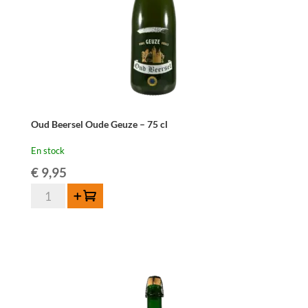
Oud Beersel Oude Geuze – 75 cl
En stock
€
9,95
quantité
Ajouter au panier
de
Oud
Beersel
Oude
Geuze
-
75