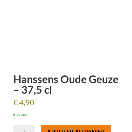
Hanssens Oude Geuze
– 37,5 cl
€
4,90
En stock
quantité
AJOUTER AU PANIER