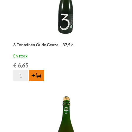
3 Fonteinen Oude Geuze – 37,5 cl
En stock
€
6,65
quantité
Ajouter au panier
de
3
Fonteinen
Oude
Geuze
-
37,5
cl