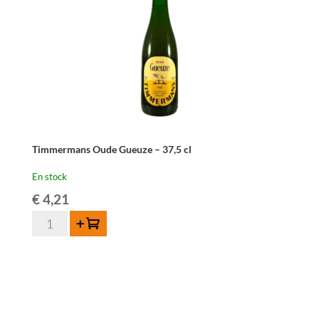
cl
Timmermans Oude Gueuze – 37,5 cl
En stock
€
4,21
quantité
Ajouter au panier
de
Timmermans
Oude
Gueuze
-
37,5