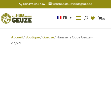
+32 496 356 556
webshop@huisvandegeuze.be
Recherche
pour :
FR
(0)
Accueil
/
Boutique
/
Gueuze
/ Hanssens Oude Geuze –
37,5 cl