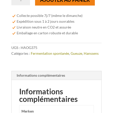
de
Hanssens
Oude
Collecte possible 7j/7 (même le dimanche)
Geuze
Expédition sous 1 à 2 jours ouvrables
-
Livraison neutre en CO2 et assurée
37,5
Emballage en carton robuste et durable
cl
UGS :
HAOG375
Catégories :
Fermentation spontanée
,
Gueuze
,
Hanssens
Informations complémentaires
Informations
complémentaires
Merken