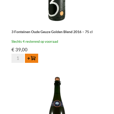
3 Fonteinen Oude Geuze Golden Blend 2016 – 75 cl
Slechts 4 resterend op voorraad
€
39,00
3
Toevoegen
Fonteinen
Oude
Geuze
Golden
Blend
2016
-
75
cl