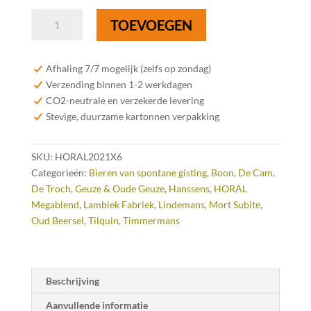
6x
TOEVOEGEN
HORAL
Oude
Geuze
Afhaling 7/7 mogelijk (zelfs op zondag)
Megablend
Verzending binnen 1-2 werkdagen
2021
CO2-neutrale en verzekerde levering
-
Stevige, duurzame kartonnen verpakking
75
cl
SKU:
HORAL2021X6
aantal
Categorieën:
Bieren van spontane gisting
,
Boon
,
De Cam
,
De Troch
,
Geuze & Oude Geuze
,
Hanssens
,
HORAL
Megablend
,
Lambiek Fabriek
,
Lindemans
,
Mort Subite
,
Oud Beersel
,
Tilquin
,
Timmermans
Beschrijving
Aanvullende informatie