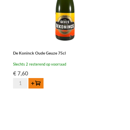
De Koninck Oude Geuze 75cl
Slechts 2 resterend op voorraad
€
7,60
De
Toevoegen
Koninck
Oude
Geuze
75cl
aantal