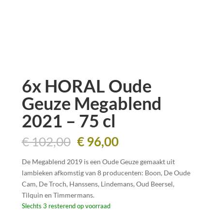
6x HORAL Oude
Geuze Megablend
2021 – 75 cl
Oorspronkelijke
Huidige
€
102,00
€
96,00
prijs
prijs
was:
is:
De Megablend 2019 is een Oude Geuze gemaakt uit
€ 102,00.
€ 96,00.
lambieken afkomstig van 8 producenten: Boon, De Oude
Cam, De Troch, Hanssens, Lindemans, Oud Beersel,
Tilquin en Timmermans.
Slechts 3 resterend op voorraad