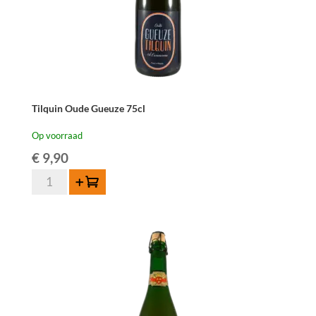
aantal
Tilquin Oude Gueuze 75cl
Op voorraad
€
9,90
Tilquin
Toevoegen
Oude
Gueuze
75cl
aantal