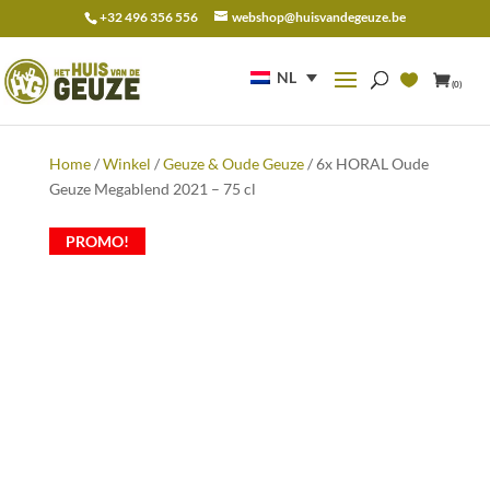
+32 496 356 556
webshop@huisvandegeuze.be
Zoeken
naar:
NL
(0)
Home
/
Winkel
/
Geuze & Oude Geuze
/ 6x HORAL Oude
Geuze Megablend 2021 – 75 cl
PROMO!