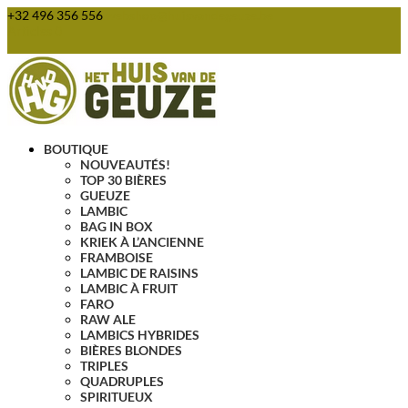
+32 496 356 556
webshop@huisvandegeuze.be
Articles 0
BOUTIQUE
NOUVEAUTÉS!
TOP 30 BIÈRES
GUEUZE
LAMBIC
BAG IN BOX
KRIEK À L’ANCIENNE
FRAMBOISE
LAMBIC DE RAISINS
LAMBIC À FRUIT
FARO
RAW ALE
LAMBICS HYBRIDES
BIÈRES BLONDES
TRIPLES
QUADRUPLES
SPIRITUEUX