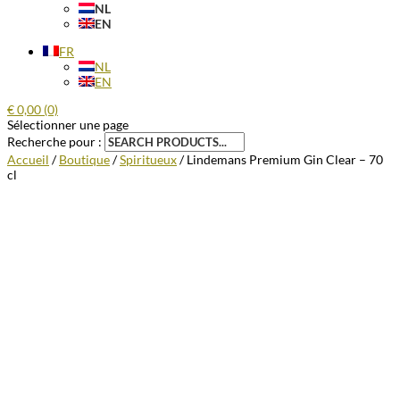
NL
EN
FR
NL
EN
€
0,00
(0)
Sélectionner une page
Recherche pour :
Accueil
/
Boutique
/
Spiritueux
/ Lindemans Premium Gin Clear – 70
cl