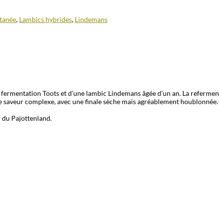
tanée
,
Lambics hybrides
,
Lindemans
te fermentation
Toots
et d’une
lambic Lindemans
âgée d’un an. La referment
ne saveur complexe, avec une finale sèche mais agréablement houblonnée. U
r du Pajottenland.