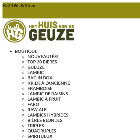
+32 496 356 556
webshop@huisvandegeuze.be
Articles 0
BOUTIQUE
NOUVEAUTÉS!
TOP 30 BIÈRES
GUEUZE
LAMBIC
BAG IN BOX
KRIEK À L’ANCIENNE
FRAMBOISE
LAMBIC DE RAISINS
LAMBIC À FRUIT
FARO
RAW ALE
LAMBICS HYBRIDES
BIÈRES BLONDES
TRIPLES
QUADRUPLES
SPIRITUEUX