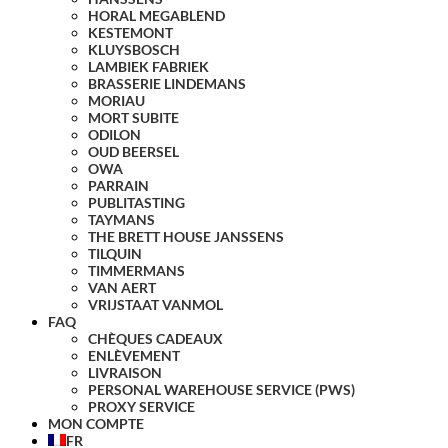
HORAL MEGABLEND
KESTEMONT
KLUYSBOSCH
LAMBIEK FABRIEK
BRASSERIE LINDEMANS
MORIAU
MORT SUBITE
ODILON
OUD BEERSEL
OWA
PARRAIN
PUBLITASTING
TAYMANS
THE BRETT HOUSE JANSSENS
TILQUIN
TIMMERMANS
VAN AERT
VRIJSTAAT VANMOL
FAQ
CHÈQUES CADEAUX
ENLÈVEMENT
LIVRAISON
PERSONAL WAREHOUSE SERVICE (PWS)
PROXY SERVICE
MON COMPTE
FR