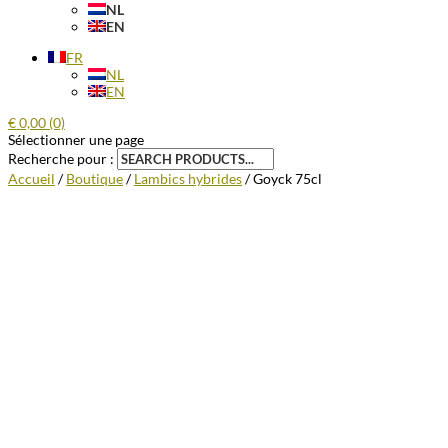
NL
EN
FR
NL
EN
€
0,00
(0)
Sélectionner une page
Recherche pour :
Accueil
/
Boutique
/
Lambics hybrides
/ Goyck 75cl