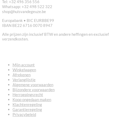
Tel: +32 496 356 556
Whatsapp: +32 498 522 322
shop@huisvandegeuze.be
Europabank • BIC EURBBE99
IBAN BE22 6716 0070 8947
Alle prijzen zijn inclusief BTW en andere heffingen en exclusief
verzendkosten.
NUTTIGE LINKS
Mijn account
Winkelwagen
Afrekenen
Verlanglijstje
Algemene voorwaarden
Bijzondere voorwaarden
Herroepingsrecht
Koop ongedaan maken
Klachtenregeling
Garantieregeling
Privacybeleid