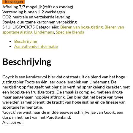
Toevoegen
Afhaling 7/7 mogelijk (zelfs op zondag)
Verzending binnen 1-2 werkdagen
CO2-neutrale en verzekerde levering
Stevige, duurzame kartonnen verpakking
SKU:
LIGOYCK75
Categorieën:
Bieren van hoge gisting
,
Bieren van
spontane gisting
,
Lindemans
,
Speciale blends
Beschrijving
Aanvullende informatie
Beschrijving
Goyck is een karaktervol bier dat ontstaat uit de blend van het hoge-
gistingsbier
Toots
en één jaar oude
lambiek van Lindemans
. De
hergisting op fles geeft het bier zijn verfijnd sprankelend karakter, met
een hoppige en fruitige toets. De smaak is complex, met een droge
maar aangenaam hoppige afdronk. Een bier dat het beste van twee
werelden samenbrengt: de kracht van hoge gisting en de finesse van
spontane fermentatie.
‘Goyck’
verwijst naar de middeleeuwse schrijfwijze van
Gooik
, een
dorp in het hart van het Pajottenland.
Alc. 5% vol.