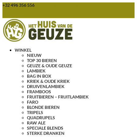
+32 496 356 556
webshop@huisvandegeuze.be
0 items
WINKEL
NIEUW
TOP 30 BIEREN
GEUZE & OUDE GEUZE
LAMBIEK
BAG IN BOX
KRIEK & OUDE KRIEK
DRUIVENLAMBIEK
FRAMBOOS
FRUITBIEREN – FRUITLAMBIEK
FARO
BLONDE BIEREN
TRIPELS
QUADRUPELS
RAW ALE
SPECIALE BLENDS
STERKE DRANKEN